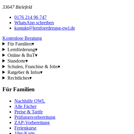
33647 Bielefeld
0176 214 96 747
WhatsApp schreiben
kontakt@lernfoerderung-owl.de
Kostenlose Beratung
Für Familien
▾
Lernförderung
▾
Online & BuT
▾
Standorte
▾
Schulen, Franchise & Jobs
▾
Ratgeber & Infos
▾
Rechtliches
▾
Für Familien
Nachhilfe OWL
Alle Fächer
Preise & Tarife
Prüfungsvorbereitung
ZAP-Vorbereitung
Ferienkurse
10er-Karte