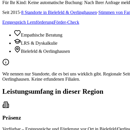
Für Ihr Kind:
Keine automatische Buchung: Nach Ihrer Anfrage melde
Seit
2015
·
8
Standorte in
Bielefeld & Oerlinghausen
·
Stimmen von Fam
Erstgespräch Lernförderung
Förder-Check
Empathische Beratung
LRS & Dyskalkulie
Bielefeld & Oerlinghausen
Wir nennen nur Standorte, die es bei uns wirklich gibt. Regionale Se
Oerlinghausen. Keine erfundenen Filialen.
Leistungsumfang in dieser Region
Präsenz
Verfügbar
–
Erstgespräche und Förderung vor Ort in Bielefeld/Oerli