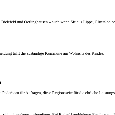
Bielefeld und Oerlinghausen – auch wenn Sie aus Lippe, Gütersloh od
heidung trifft die zuständige Kommune am Wohnsitz des Kindes.
n
ite Paderborn für Anfragen, diese Regionsseite für die ehrliche Leistu
– siehe /pruefungsvorbereitung. Bei Bedarf kombinieren Familien mit I