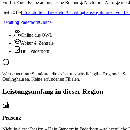
Für Ihr Kind:
Keine automatische Buchung: Nach Ihrer Anfrage melde
Seit
2015
·
8
Standorte in
Bielefeld & Oerlinghausen
·
Stimmen von Fam
Beratung Paderborn
Online
Online aus OWL
Abitur & Zentrale
BuT Paderborn
Wir nennen nur Standorte, die es bei uns wirklich gibt. Regionale Se
Oerlinghausen. Keine erfundenen Filialen.
Leistungsumfang in dieser Region
Präsenz
Nicht in dieser Region
–
Kein Standort in Paderborn – gelegentliche 