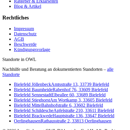
Ratgeber & Erklärseiten
Blog & Artikel
Rechtliches
Impressum
Datenschutz
AGB
Beschwerde
Kündigungsvorlage
Standorte in OWL
Nachhilfe und Beratung an dokumentierten Standorten –
alle
Standorte
Bielefeld Jöllenbeck
Amtsstraße 13
,
33739
Bielefeld
Bielefeld Baumheide
Rabenhof 76
,
33609
Bielefeld
Bielefeld Sennestadt
Elbeallee 60
,
33689
Bielefeld
Bielefeld Stieghorst
Am Wortkamp 3
,
33605
Bielefeld
Bielefeld Mitte
Bahnhofstraße 6
,
33602
Bielefeld
Bielefeld Schildesche
Apfelstraße 210
,
33611
Bielefeld
Bielefeld Brackwede
Hauptstraße 136
,
33647
Bielefeld
Oerlinghausen
Rathausstraße 2
,
33813
Oerlinghausen