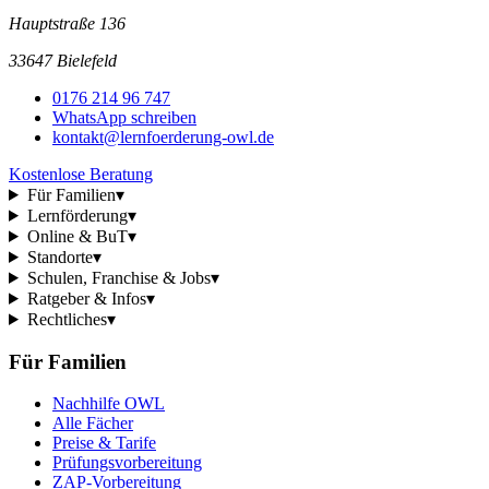
Hauptstraße 136
33647 Bielefeld
0176 214 96 747
WhatsApp schreiben
kontakt@lernfoerderung-owl.de
Kostenlose Beratung
Für Familien
▾
Lernförderung
▾
Online & BuT
▾
Standorte
▾
Schulen, Franchise & Jobs
▾
Ratgeber & Infos
▾
Rechtliches
▾
Für Familien
Nachhilfe OWL
Alle Fächer
Preise & Tarife
Prüfungsvorbereitung
ZAP-Vorbereitung