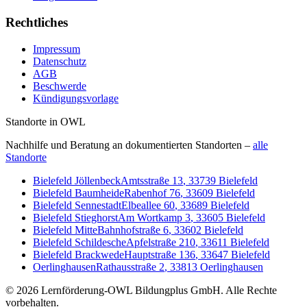
Rechtliches
Impressum
Datenschutz
AGB
Beschwerde
Kündigungsvorlage
Standorte in OWL
Nachhilfe und Beratung an dokumentierten Standorten –
alle
Standorte
Bielefeld Jöllenbeck
Amtsstraße 13
,
33739
Bielefeld
Bielefeld Baumheide
Rabenhof 76
,
33609
Bielefeld
Bielefeld Sennestadt
Elbeallee 60
,
33689
Bielefeld
Bielefeld Stieghorst
Am Wortkamp 3
,
33605
Bielefeld
Bielefeld Mitte
Bahnhofstraße 6
,
33602
Bielefeld
Bielefeld Schildesche
Apfelstraße 210
,
33611
Bielefeld
Bielefeld Brackwede
Hauptstraße 136
,
33647
Bielefeld
Oerlinghausen
Rathausstraße 2
,
33813
Oerlinghausen
©
2026
Lernförderung-OWL Bildungplus GmbH
. Alle Rechte
vorbehalten.