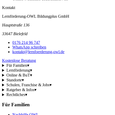
Kontakt
Lernförderung-OWL Bildungplus GmbH
Hauptstraße 136
33647 Bielefeld
0176 214 96 747
WhatsApp schreiben
kontakt@lernfoerderung-owl.de
Kostenlose Beratung
Für Familien
▾
Lernförderung
▾
Online & BuT
▾
Standorte
▾
Schulen, Franchise & Jobs
▾
Ratgeber & Infos
▾
Rechtliches
▾
Für Familien
Nachhilfe OWL