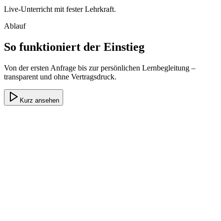
Live-Unterricht mit fester Lehrkraft.
Ablauf
So funktioniert der Einstieg
Von der ersten Anfrage bis zur persönlichen Lernbegleitung –
transparent und ohne Vertragsdruck.
Kurz ansehen
Anfrage senden
Kurz online oder telefonisch – unverbindlich.
Beratung erhalten
Wir klären Bedarf, Standort und passende Förderung.