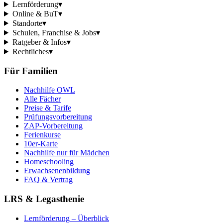
Lernförderung
▾
Online & BuT
▾
Standorte
▾
Schulen, Franchise & Jobs
▾
Ratgeber & Infos
▾
Rechtliches
▾
Für Familien
Nachhilfe OWL
Alle Fächer
Preise & Tarife
Prüfungsvorbereitung
ZAP-Vorbereitung
Ferienkurse
10er-Karte
Nachhilfe nur für Mädchen
Homeschooling
Erwachsenenbildung
FAQ & Vertrag
LRS & Legasthenie
Lernförderung – Überblick