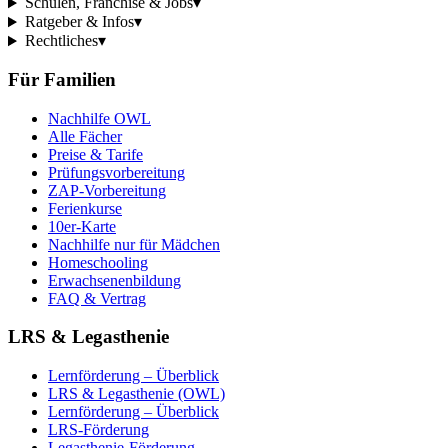
Schulen, Franchise & Jobs
▾
Ratgeber & Infos
▾
Rechtliches
▾
Für Familien
Nachhilfe OWL
Alle Fächer
Preise & Tarife
Prüfungsvorbereitung
ZAP-Vorbereitung
Ferienkurse
10er-Karte
Nachhilfe nur für Mädchen
Homeschooling
Erwachsenenbildung
FAQ & Vertrag
LRS & Legasthenie
Lernförderung – Überblick
LRS & Legasthenie (OWL)
Lernförderung – Überblick
LRS-Förderung
Legasthenie-Förderung