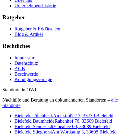
Über uns
Unternehmenshistorie
Ratgeber
Ratgeber & Erklärseiten
Blog & Artikel
Rechtliches
Impressum
Datenschutz
AGB
Beschwerde
Kündigungsvorlage
Standorte in OWL
Nachhilfe und Beratung an dokumentierten Standorten –
alle
Standorte
Bielefeld Jöllenbeck
Amtsstraße 13
,
33739
Bielefeld
Bielefeld Baumheide
Rabenhof 76
,
33609
Bielefeld
Bielefeld Sennestadt
Elbeallee 60
,
33689
Bielefeld
Bielefeld Stieghorst
Am Wortkamp 3
,
33605
Bielefeld