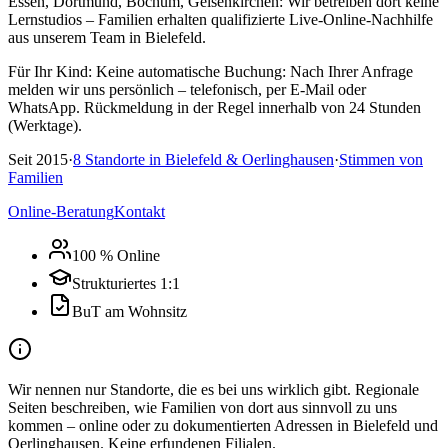
Essen, Dortmund, Bochum, Gelsenkirchen: Wir betreiben dort keine
Lernstudios – Familien erhalten qualifizierte Live-Online-Nachhilfe
aus unserem Team in Bielefeld.
Für Ihr Kind:
Keine automatische Buchung: Nach Ihrer Anfrage
melden wir uns persönlich – telefonisch, per E-Mail oder
WhatsApp. Rückmeldung in der Regel innerhalb von 24 Stunden
(Werktage).
Seit
2015
·
8
Standorte in
Bielefeld & Oerlinghausen
·
Stimmen von
Familien
Online-Beratung
Kontakt
100 % Online
Strukturiertes 1:1
BuT am Wohnsitz
Wir nennen nur Standorte, die es bei uns wirklich gibt. Regionale
Seiten beschreiben, wie Familien von dort aus sinnvoll zu uns
kommen – online oder zu dokumentierten Adressen in Bielefeld und
Oerlinghausen. Keine erfundenen Filialen.