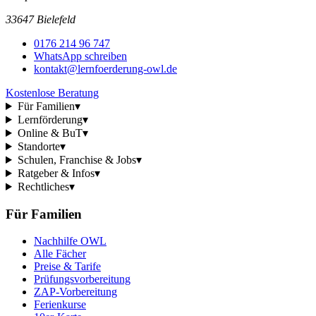
33647 Bielefeld
0176 214 96 747
WhatsApp schreiben
kontakt@lernfoerderung-owl.de
Kostenlose Beratung
Für Familien
▾
Lernförderung
▾
Online & BuT
▾
Standorte
▾
Schulen, Franchise & Jobs
▾
Ratgeber & Infos
▾
Rechtliches
▾
Für Familien
Nachhilfe OWL
Alle Fächer
Preise & Tarife
Prüfungsvorbereitung
ZAP-Vorbereitung
Ferienkurse