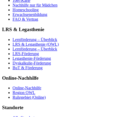
10er-Karte
Nachhilfe nur für Mädchen
Homeschooling
Erwachsenenbildung
FAQ & Vertrag
LRS & Legasthenie
Lernförderung – Überblick
LRS & Legasthenie (OWL)
Lernförderung – Überblick
LRS-Förderung
Legasthenie-Förderung
Dyskalkulie-Förderung
BuT & Förderung
Online-Nachhilfe
Online-Nachhilfe
Region OWL
Ruhrgebiet (Online)
Standorte