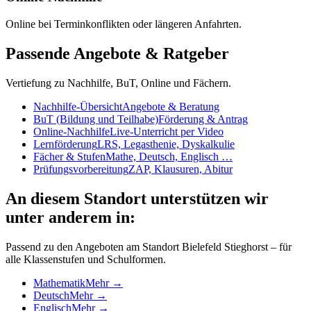
Online bei Terminkonflikten oder längeren Anfahrten.
Passende Angebote & Ratgeber
Vertiefung zu Nachhilfe, BuT, Online und Fächern.
Nachhilfe-Übersicht
Angebote & Beratung
BuT (Bildung und Teilhabe)
Förderung & Antrag
Online-Nachhilfe
Live-Unterricht per Video
Lernförderung
LRS, Legasthenie, Dyskalkulie
Fächer & Stufen
Mathe, Deutsch, Englisch …
Prüfungsvorbereitung
ZAP, Klausuren, Abitur
An diesem Standort unterstützen wir
unter anderem in:
Passend zu den Angeboten am Standort
Bielefeld Stieghorst
– für
alle Klassenstufen und Schulformen.
Mathematik
Mehr →
Deutsch
Mehr →
Englisch
Mehr →