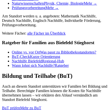
Naturwissenschaften
Physik, Chemie, Biologie
Mehr →
Prüfungsvorbereitung
Mehr →
Am Standort werden u. a. angeboten:
Mathematik Nachhilfe,
Deutsch Nachhilfe, Englisch Nachhilfe, Individuelle Förderung,
Prüfungsvorbereitung
.
Weitere Fächer:
alle Fächer im Überblick
Ratgeber für Familien aus
Bielefeld Stieghorst
Online vs. vor Ort
Was passt zu Bibliotheksstandorten?
BuT-Check
Kurze Orientierung
Nachhilfe Bielefeld
Regional-Hub
Wann lohnt sich Nachhilfe?
Ratgeber
Bildung und Teilhabe (BuT)
Auch an diesem Standort unterstützen wir Familien bei Bildung und
Teilhabe. Berechtigte Familien können die Kosten für Nachhilfe
übernehmen lassen – wir erklären den Ablauf verständlich am
Standort
Bielefeld Stieghorst
.
BuT prüfen
Mehr zu BuT