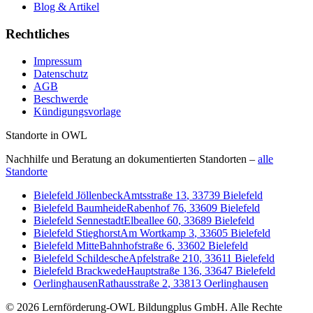
Blog & Artikel
Rechtliches
Impressum
Datenschutz
AGB
Beschwerde
Kündigungsvorlage
Standorte in OWL
Nachhilfe und Beratung an dokumentierten Standorten –
alle
Standorte
Bielefeld Jöllenbeck
Amtsstraße 13
,
33739
Bielefeld
Bielefeld Baumheide
Rabenhof 76
,
33609
Bielefeld
Bielefeld Sennestadt
Elbeallee 60
,
33689
Bielefeld
Bielefeld Stieghorst
Am Wortkamp 3
,
33605
Bielefeld
Bielefeld Mitte
Bahnhofstraße 6
,
33602
Bielefeld
Bielefeld Schildesche
Apfelstraße 210
,
33611
Bielefeld
Bielefeld Brackwede
Hauptstraße 136
,
33647
Bielefeld
Oerlinghausen
Rathausstraße 2
,
33813
Oerlinghausen
©
2026
Lernförderung-OWL Bildungplus GmbH
. Alle Rechte