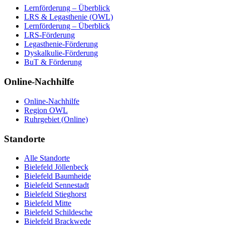
Lernförderung – Überblick
LRS & Legasthenie (OWL)
Lernförderung – Überblick
LRS-Förderung
Legasthenie-Förderung
Dyskalkulie-Förderung
BuT & Förderung
Online-Nachhilfe
Online-Nachhilfe
Region OWL
Ruhrgebiet (Online)
Standorte
Alle Standorte
Bielefeld Jöllenbeck
Bielefeld Baumheide
Bielefeld Sennestadt
Bielefeld Stieghorst
Bielefeld Mitte
Bielefeld Schildesche
Bielefeld Brackwede