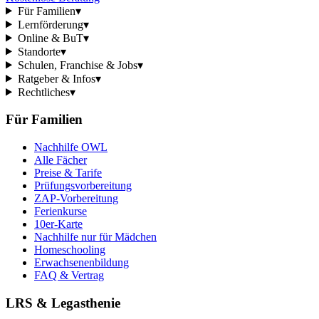
Für Familien
▾
Lernförderung
▾
Online & BuT
▾
Standorte
▾
Schulen, Franchise & Jobs
▾
Ratgeber & Infos
▾
Rechtliches
▾
Für Familien
Nachhilfe OWL
Alle Fächer
Preise & Tarife
Prüfungsvorbereitung
ZAP-Vorbereitung
Ferienkurse
10er-Karte
Nachhilfe nur für Mädchen
Homeschooling
Erwachsenenbildung
FAQ & Vertrag
LRS & Legasthenie