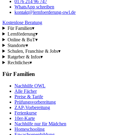
0176 214 96 747
WhatsApp schreiben
kontakt@lernfoerderung-owl.de
Kostenlose Beratung
Für Familien
▾
Lernförderung
▾
Online & BuT
▾
Standorte
▾
Schulen, Franchise & Jobs
▾
Ratgeber & Infos
▾
Rechtliches
▾
Für Familien
Nachhilfe OWL
Alle Fächer
Preise & Tarife
Prüfungsvorbereitung
ZAP-Vorbereitung
Ferienkurse
10er-Karte
Nachhilfe nur für Mädchen
Homeschooling
Erwachsenenbildung