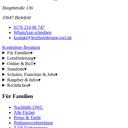
Hauptstraße 136
33647 Bielefeld
0176 214 96 747
WhatsApp schreiben
kontakt@lernfoerderung-owl.de
Kostenlose Beratung
Für Familien
▾
Lernförderung
▾
Online & BuT
▾
Standorte
▾
Schulen, Franchise & Jobs
▾
Ratgeber & Infos
▾
Rechtliches
▾
Für Familien
Nachhilfe OWL
Alle Fächer
Preise & Tarife
Prüfungsvorbereitung
ZAP-Vorbereitung