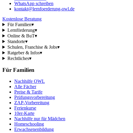
WhatsApp schreiben
kontakt@lernfoerderung-owl.de
Kostenlose Beratung
Für Familien
▾
Lernförderung
▾
Online & BuT
▾
Standorte
▾
Schulen, Franchise & Jobs
▾
Ratgeber & Infos
▾
Rechtliches
▾
Für Familien
Nachhilfe OWL
Alle Fächer
Preise & Tarife
Prüfungsvorbereitung
ZAP-Vorbereitung
Ferienkurse
10er-Karte
Nachhilfe nur für Mädchen
Homeschooling
Erwachsenenbildung