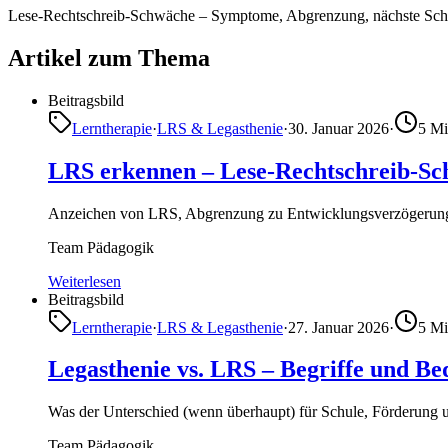
Lese-Rechtschreib-Schwäche – Symptome, Abgrenzung, nächste Schr
Artikel zum Thema
Beitragsbild
Lerntherapie
·
LRS & Legasthenie
·
30. Januar 2026
·
5
Mi
LRS erkennen – Lese-Rechtschreib-Sc
Anzeichen von LRS, Abgrenzung zu Entwicklungsverzögerung
Team Pädagogik
Weiterlesen
Beitragsbild
Lerntherapie
·
LRS & Legasthenie
·
27. Januar 2026
·
5
Mi
Legasthenie vs. LRS – Begriffe und Be
Was der Unterschied (wenn überhaupt) für Schule, Förderung un
Team Pädagogik