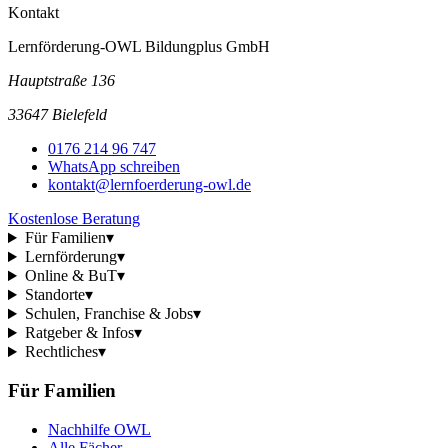
Kontakt
Lernförderung-OWL Bildungplus GmbH
Hauptstraße 136
33647 Bielefeld
0176 214 96 747
WhatsApp schreiben
kontakt@lernfoerderung-owl.de
Kostenlose Beratung
Für Familien
▾
Lernförderung
▾
Online & BuT
▾
Standorte
▾
Schulen, Franchise & Jobs
▾
Ratgeber & Infos
▾
Rechtliches
▾
Für Familien
Nachhilfe OWL
Alle Fächer