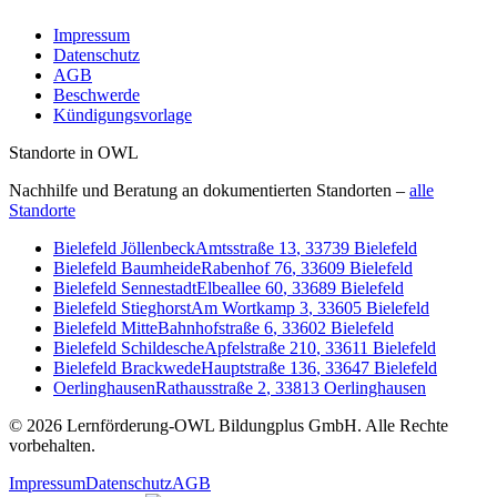
Impressum
Datenschutz
AGB
Beschwerde
Kündigungsvorlage
Standorte in OWL
Nachhilfe und Beratung an dokumentierten Standorten –
alle
Standorte
Bielefeld Jöllenbeck
Amtsstraße 13
,
33739
Bielefeld
Bielefeld Baumheide
Rabenhof 76
,
33609
Bielefeld
Bielefeld Sennestadt
Elbeallee 60
,
33689
Bielefeld
Bielefeld Stieghorst
Am Wortkamp 3
,
33605
Bielefeld
Bielefeld Mitte
Bahnhofstraße 6
,
33602
Bielefeld
Bielefeld Schildesche
Apfelstraße 210
,
33611
Bielefeld
Bielefeld Brackwede
Hauptstraße 136
,
33647
Bielefeld
Oerlinghausen
Rathausstraße 2
,
33813
Oerlinghausen
©
2026
Lernförderung-OWL Bildungplus GmbH
. Alle Rechte
vorbehalten.
Impressum
Datenschutz
AGB