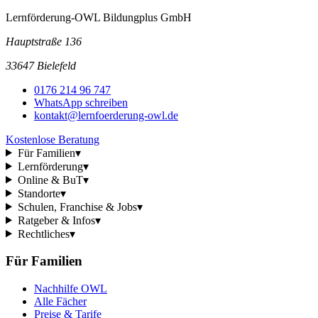
Lernförderung-OWL Bildungplus GmbH
Hauptstraße 136
33647 Bielefeld
0176 214 96 747
WhatsApp schreiben
kontakt@lernfoerderung-owl.de
Kostenlose Beratung
Für Familien
▾
Lernförderung
▾
Online & BuT
▾
Standorte
▾
Schulen, Franchise & Jobs
▾
Ratgeber & Infos
▾
Rechtliches
▾
Für Familien
Nachhilfe OWL
Alle Fächer
Preise & Tarife