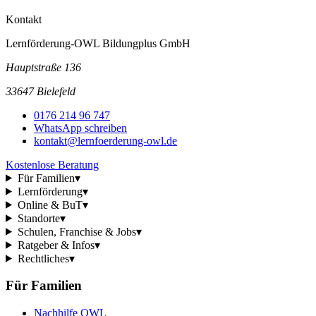
Kontakt
Lernförderung-OWL Bildungplus GmbH
Hauptstraße 136
33647 Bielefeld
0176 214 96 747
WhatsApp schreiben
kontakt@lernfoerderung-owl.de
Kostenlose Beratung
Für Familien
▾
Lernförderung
▾
Online & BuT
▾
Standorte
▾
Schulen, Franchise & Jobs
▾
Ratgeber & Infos
▾
Rechtliches
▾
Für Familien
Nachhilfe OWL