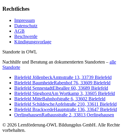
Rechtliches
Impressum
Datenschutz
AGB
Beschwerde
Kündigungsvorlage
Standorte in OWL
Nachhilfe und Beratung an dokumentierten Standorten –
alle
Standorte
Bielefeld Jöllenbeck
Amtsstraße 13
,
33739
Bielefeld
Bielefeld Baumheide
Rabenhof 76
,
33609
Bielefeld
Bielefeld Sennestadt
Elbeallee 60
,
33689
Bielefeld
Bielefeld Stieghorst
Am Wortkamp 3
,
33605
Bielefeld
Bielefeld Mitte
Bahnhofstraße 6
,
33602
Bielefeld
Bielefeld Schildesche
Apfelstraße 210
,
33611
Bielefeld
Bielefeld Brackwede
Hauptstraße 136
,
33647
Bielefeld
Oerlinghausen
Rathausstraße 2
,
33813
Oerlinghausen
©
2026
Lernförderung-OWL Bildungplus GmbH
. Alle Rechte
vorbehalten.