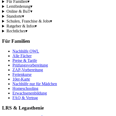
Für Familien
▾
Lernförderung
▾
Online & BuT
▾
Standorte
▾
Schulen, Franchise & Jobs
▾
Ratgeber & Infos
▾
Rechtliches
▾
Für Familien
Nachhilfe OWL
Alle Fächer
Preise & Tarife
Prüfungsvorbereitung
ZAP-Vorbereitung
Ferienkurse
10er-Karte
Nachhilfe nur für Mädchen
Homeschooling
Erwachsenenbildung
FAQ & Vertrag
LRS & Legasthenie