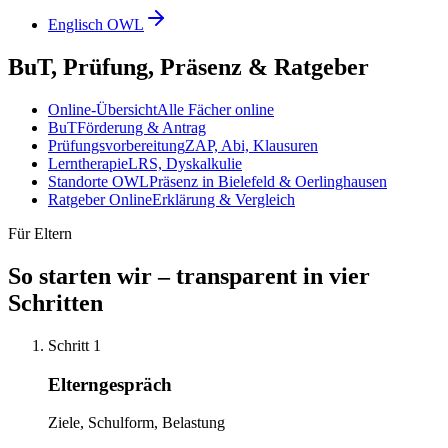
Englisch OWL
BuT, Prüfung, Präsenz & Ratgeber
Online-Übersicht
Alle Fächer online
BuT
Förderung & Antrag
Prüfungsvorbereitung
ZAP, Abi, Klausuren
Lerntherapie
LRS, Dyskalkulie
Standorte OWL
Präsenz in Bielefeld & Oerlinghausen
Ratgeber Online
Erklärung & Vergleich
Für Eltern
So starten wir – transparent in vier
Schritten
Schritt 1
Elterngespräch
Ziele, Schulform, Belastung