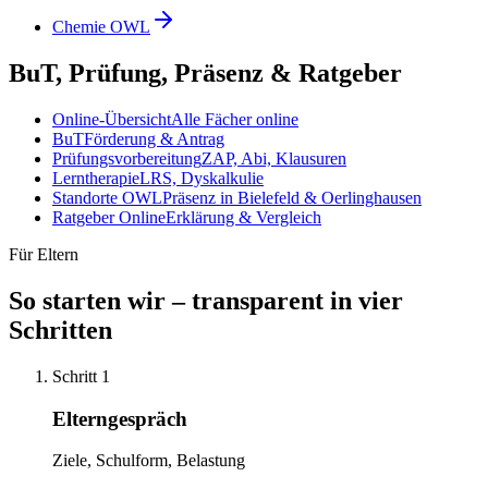
Chemie OWL
BuT, Prüfung, Präsenz & Ratgeber
Online-Übersicht
Alle Fächer online
BuT
Förderung & Antrag
Prüfungsvorbereitung
ZAP, Abi, Klausuren
Lerntherapie
LRS, Dyskalkulie
Standorte OWL
Präsenz in Bielefeld & Oerlinghausen
Ratgeber Online
Erklärung & Vergleich
Für Eltern
So starten wir – transparent in vier
Schritten
Schritt 1
Elterngespräch
Ziele, Schulform, Belastung