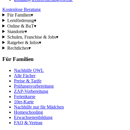
Kostenlose Beratung
Für Familien
▾
Lernförderung
▾
Online & BuT
▾
Standorte
▾
Schulen, Franchise & Jobs
▾
Ratgeber & Infos
▾
Rechtliches
▾
Für Familien
Nachhilfe OWL
Alle Fächer
Preise & Tarife
Prüfungsvorbereitung
ZAP-Vorbereitung
Ferienkurse
10er-Karte
Nachhilfe nur für Mädchen
Homeschooling
Erwachsenenbildung
FAQ & Vertrag