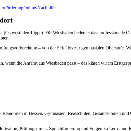
Lernförderung
Online-Nachhilfe
dort
n (Ostwestfalen-Lippe). Für Wiesbaden bedeutet das: professionelle On
upten.
 Prüfungsvorbereitung – von der Sek I bis zur gymnasialen Oberstufe. 
in, wenn die Anfahrt aus Wiesbaden passt – das klären wir im Erstgesp
lstandorten in Hessen. Gymnasien, Realschulen, Gesamtschulen und G
otivation, Prüfungsdruck, Sprachförderung und Fragen zu Lern- und 