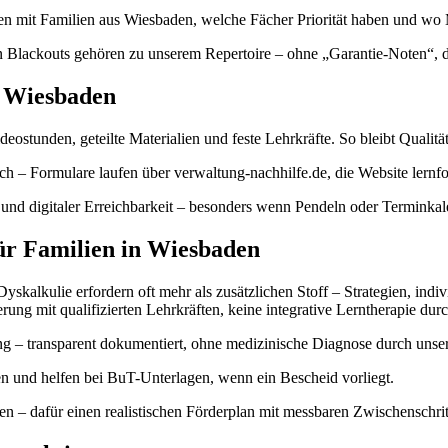
chen mit Familien aus Wiesbaden, welche Fächer Priorität haben und 
 Blackouts gehören zu unserem Repertoire – ohne „Garantie-Noten“, daf
r Wiesbaden
eostunden, geteilte Materialien und feste Lehrkräfte. So bleibt Qualit
h – Formulare laufen über verwaltung-nachhilfe.de, die Website lernfo
nd digitaler Erreichbarkeit – besonders wenn Pendeln oder Terminkal
für Familien in Wiesbaden
kalkulie erfordern oft mehr als zusätzlichen Stoff – Strategien, indi
erung mit qualifizierten Lehrkräften, keine integrative Lerntherapie dur
 – transparent dokumentiert, ohne medizinische Diagnose durch unser 
en und helfen bei BuT-Unterlagen, wenn ein Bescheid vorliegt.
n – dafür einen realistischen Förderplan mit messbaren Zwischenschrit