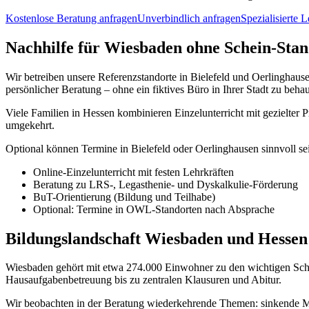
Kostenlose Beratung anfragen
Unverbindlich anfragen
Spezialisierte 
Nachhilfe für Wiesbaden ohne Schein-Stan
Wir betreiben unsere Referenzstandorte in Bielefeld und Oerlinghause
persönlicher Beratung – ohne ein fiktives Büro in Ihrer Stadt zu beha
Viele Familien in Hessen kombinieren Einzelunterricht mit gezielter
umgekehrt.
Optional können Termine in Bielefeld oder Oerlinghausen sinnvoll se
Online-Einzelunterricht mit festen Lehrkräften
Beratung zu LRS-, Legasthenie- und Dyskalkulie-Förderung
BuT-Orientierung (Bildung und Teilhabe)
Optional: Termine in OWL-Standorten nach Absprache
Bildungslandschaft Wiesbaden und Hessen
Wiesbaden gehört mit etwa 274.000 Einwohner zu den wichtigen Schu
Hausaufgabenbetreuung bis zu zentralen Klausuren und Abitur.
Wir beobachten in der Beratung wiederkehrende Themen: sinkende M