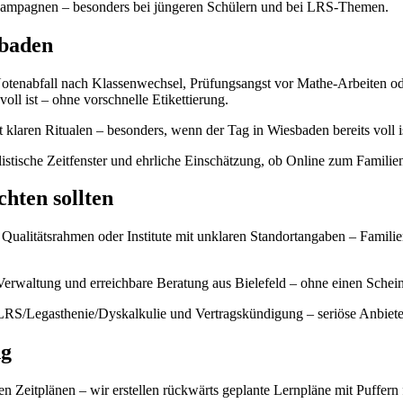
sivkampagnen – besonders bei jüngeren Schülern und bei LRS-Themen.
sbaden
otenabfall nach Klassenwechsel, Prüfungsangst vor Mathe-Arbeiten ode
oll ist – ohne vorschnelle Etikettierung.
t klaren Ritualen – besonders, wenn der Tag in Wiesbaden bereits voll i
alistische Zeitfenster und ehrliche Einschätzung, ob Online zum Familie
chten sollten
alitätsrahmen oder Institute mit unklaren Standortangaben – Familien
Verwaltung und erreichbare Beratung aus Bielefeld – ohne einen Schei
LRS/Legasthenie/Dyskalkulie und Vertragskündigung – seriöse Anbiete
ng
n Zeitplänen – wir erstellen rückwärts geplante Lernpläne mit Puffern