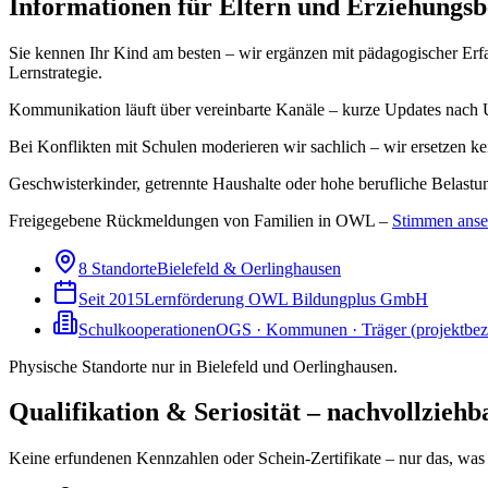
Informationen für Eltern und Erziehungsb
Sie kennen Ihr Kind am besten – wir ergänzen mit pädagogischer Erfa
Lernstrategie.
Kommunikation läuft über vereinbarte Kanäle – kurze Updates nach 
Bei Konflikten mit Schulen moderieren wir sachlich – wir ersetzen ke
Geschwisterkinder, getrennte Haushalte oder hohe berufliche Belastun
Freigegebene Rückmeldungen von Familien in OWL –
Stimmen ans
8 Standorte
Bielefeld & Oerlinghausen
Seit 2015
Lernförderung OWL Bildungplus GmbH
Schulkooperationen
OGS · Kommunen · Träger (projektbe
Physische Standorte nur in Bielefeld und Oerlinghausen.
Qualifikation & Seriosität – nachvollziehb
Keine erfundenen Kennzahlen oder Schein-Zertifikate – nur das, was 