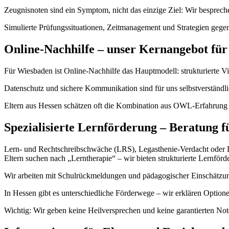
Zeugnisnoten sind ein Symptom, nicht das einzige Ziel: Wir bespre
Simulierte Prüfungssituationen, Zeitmanagement und Strategien gegen
Online-Nachhilfe – unser Kernangebot fü
Für Wiesbaden ist Online-Nachhilfe das Hauptmodell: strukturierte Vid
Datenschutz und sichere Kommunikation sind für uns selbstverständlic
Eltern aus Hessen schätzen oft die Kombination aus OWL-Erfahrung u
Spezialisierte Lernförderung – Beratung 
Lern- und Rechtschreibschwäche (LRS), Legasthenie-Verdacht oder Dys
Eltern suchen nach „Lerntherapie“ – wir bieten strukturierte Lernförd
Wir arbeiten mit Schulrückmeldungen und pädagogischer Einschätzung
In Hessen gibt es unterschiedliche Förderwege – wir erklären Option
Wichtig: Wir geben keine Heilversprechen und keine garantierten Note