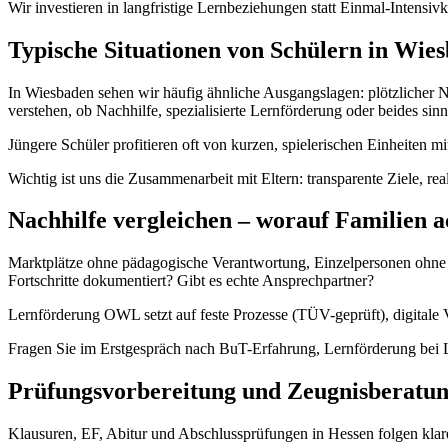
Wir investieren in langfristige Lernbeziehungen statt Einmal-Inten
Typische Situationen von Schülern in Wie
In Wiesbaden sehen wir häufig ähnliche Ausgangslagen: plötzlicher N
verstehen, ob Nachhilfe, spezialisierte Lernförderung oder beides sinnv
Jüngere Schüler profitieren oft von kurzen, spielerischen Einheiten mi
Wichtig ist uns die Zusammenarbeit mit Eltern: transparente Ziele, re
Nachhilfe vergleichen – worauf Familien a
Marktplätze ohne pädagogische Verantwortung, Einzelpersonen ohne Qu
Fortschritte dokumentiert? Gibt es echte Ansprechpartner?
Lernförderung OWL setzt auf feste Prozesse (TÜV-geprüft), digitale 
Fragen Sie im Erstgespräch nach BuT-Erfahrung, Lernförderung bei 
Prüfungsvorbereitung und Zeugnisberatu
Klausuren, EF, Abitur und Abschlussprüfungen in Hessen folgen klare