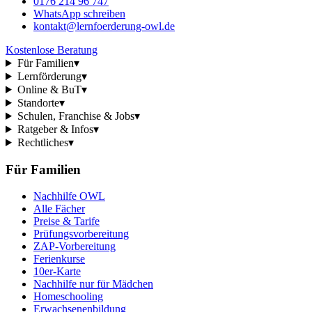
0176 214 96 747
WhatsApp schreiben
kontakt@lernfoerderung-owl.de
Kostenlose Beratung
Für Familien
▾
Lernförderung
▾
Online & BuT
▾
Standorte
▾
Schulen, Franchise & Jobs
▾
Ratgeber & Infos
▾
Rechtliches
▾
Für Familien
Nachhilfe OWL
Alle Fächer
Preise & Tarife
Prüfungsvorbereitung
ZAP-Vorbereitung
Ferienkurse
10er-Karte
Nachhilfe nur für Mädchen
Homeschooling
Erwachsenenbildung