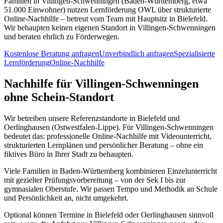
Familien in Villingen-Schwenningen (Baden-Württemberg, etwa
51.000 Einwohner) nutzen Lernförderung OWL über strukturierte
Online-Nachhilfe – betreut vom Team mit Hauptsitz in Bielefeld.
Wir behaupten keinen eigenen Standort in Villingen-Schwenningen
und beraten ehrlich zu Förderwegen.
Kostenlose Beratung anfragen
Unverbindlich anfragen
Spezialisierte
Lernförderung
Online-Nachhilfe
Nachhilfe für Villingen-Schwenningen
ohne Schein-Standort
Wir betreiben unsere Referenzstandorte in Bielefeld und
Oerlinghausen (Ostwestfalen-Lippe). Für Villingen-Schwenningen
bedeutet das: professionelle Online-Nachhilfe mit Videounterricht,
strukturierten Lernplänen und persönlicher Beratung – ohne ein
fiktives Büro in Ihrer Stadt zu behaupten.
Viele Familien in Baden-Württemberg kombinieren Einzelunterricht
mit gezielter Prüfungsvorbereitung – von der Sek I bis zur
gymnasialen Oberstufe. Wir passen Tempo und Methodik an Schule
und Persönlichkeit an, nicht umgekehrt.
Optional können Termine in Bielefeld oder Oerlinghausen sinnvoll