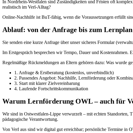
In Nordrhein-Westfalen sind Zuständigkeiten und Fristen oft komple
realistisch im Verl-Alltag?
Online-Nachhilfe ist BuT-fähig, wenn die Voraussetzungen erfüllt sind
Ablauf: von der Anfrage bis zum Lernplan
Sie senden eine kurze Anfrage über unser sicheres Formular (verwaltu
Im Erstgespräch besprechen wir Tempo, Dauer und Kostenrahmen. Erst
Regelmäßige Rückmeldungen an Eltern gehören dazu: Was wurde geübt
1. Anfrage & Erstberatung (kostenlos, unverbindlich)
2. Passendes Angebot: Nachhilfe, Lernförderung oder Kombina
3. Start mit klarer Zielvereinbarung
4. Laufende Fortschrittskommunikation
Warum Lernförderung OWL – auch für V
Wir sind in Ostwestfalen-Lippe verwurzelt – mit echten Standorten,
pädagogische Verantwortung.
Von Verl aus sind wir digital gut erreichbar; persönliche Termine i