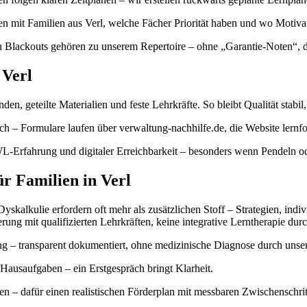
hen mit Familien aus Verl, welche Fächer Priorität haben und wo Mot
 Blackouts gehören zu unserem Repertoire – ohne „Garantie-Noten“, daf
 Verl
den, geteilte Materialien und feste Lehrkräfte. So bleibt Qualität stabi
h – Formulare laufen über verwaltung-nachhilfe.de, die Website lernfo
L-Erfahrung und digitaler Erreichbarkeit – besonders wenn Pendeln o
ür Familien in Verl
kalkulie erfordern oft mehr als zusätzlichen Stoff – Strategien, indi
erung mit qualifizierten Lehrkräften, keine integrative Lerntherapie dur
 – transparent dokumentiert, ohne medizinische Diagnose durch unser 
 Hausaufgaben – ein Erstgespräch bringt Klarheit.
n – dafür einen realistischen Förderplan mit messbaren Zwischenschrit