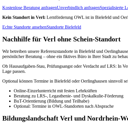
Kostenlose Beratung anfragen
Unverbindlich anfragen
Spezialisierte 
Kein Standort in
Verl
:
Lernförderung OWL ist in Bielefeld und Oerli
Echte Standorte ansehen
Standorte Bielefeld
Nachhilfe für Verl ohne Schein-Standort
Wir betreiben unsere Referenzstandorte in Bielefeld und Oerlinghause
persönlicher Beratung – ohne ein fiktives Büro in Ihrer Stadt zu beha
Ob Hausaufgaben-Stau, Prüfungsangst oder Verdacht auf LRS: In Verl 
Lage passen.
Optional können Termine in Bielefeld oder Oerlinghausen sinnvoll sei
Online-Einzelunterricht mit festen Lehrkräften
Beratung zu LRS-, Legasthenie- und Dyskalkulie-Förderung
BuT-Orientierung (Bildung und Teilhabe)
Optional: Termine in OWL-Standorten nach Absprache
Bildungslandschaft Verl und Nordrhein-We