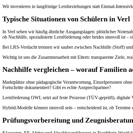
Wir investieren in langfristige Lernbeziehungen statt Einmal-Inten
Typische Situationen von Schülern in Verl
In Verl sehen wir häufig ähnliche Ausgangslagen: plötzlicher Notenab
ob Nachhilfe, spezialisierte Lernförderung oder beides sinnvoll ist – 
Bei LRS-Verdacht trennen wir sauber zwischen Nachhilfe (Stoff) und
Wichtig ist uns die Zusammenarbeit mit Eltern: transparente Ziele, rea
Nachhilfe vergleichen – worauf Familien a
Marktplätze ohne pädagogische Verantwortung, Einzelpersonen ohne Qu
Fortschritte dokumentiert? Gibt es echte Ansprechpartner?
Lernförderung OWL setzt auf feste Prozesse (TÜV-geprüft), digitale 
Hybrid-Modelle können sinnvoll sein – entscheidend ist, ob Termin
Prüfungsvorbereitung und Zeugnisberatu
Klausuren, EF, Abitur und Abschlussprüfungen in Nordrhein-Westfalen