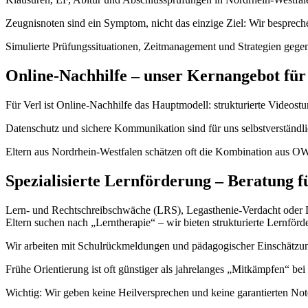
Zeugnisnoten sind ein Symptom, nicht das einzige Ziel: Wir besprec
Simulierte Prüfungssituationen, Zeitmanagement und Strategien gegen
Online-Nachhilfe – unser Kernangebot für
Für Verl ist Online-Nachhilfe das Hauptmodell: strukturierte Videostun
Datenschutz und sichere Kommunikation sind für uns selbstverständlic
Eltern aus Nordrhein-Westfalen schätzen oft die Kombination aus OW
Spezialisierte Lernförderung – Beratung f
Lern- und Rechtschreibschwäche (LRS), Legasthenie-Verdacht oder Dys
Eltern suchen nach „Lerntherapie“ – wir bieten strukturierte Lernförd
Wir arbeiten mit Schulrückmeldungen und pädagogischer Einschätzung
Frühe Orientierung ist oft günstiger als jahrelanges „Mitkämpfen“ bei
Wichtig: Wir geben keine Heilversprechen und keine garantierten Note