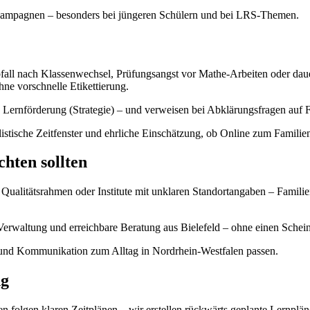
sivkampagnen – besonders bei jüngeren Schülern und bei LRS-Themen.
fall nach Klassenwechsel, Prüfungsangst vor Mathe-Arbeiten oder dauer
ohne vorschnelle Etikettierung.
 Lernförderung (Strategie) – und verweisen bei Abklärungsfragen auf F
listische Zeitfenster und ehrliche Einschätzung, ob Online zum Familiena
chten sollten
alitätsrahmen oder Institute mit unklaren Standortangaben – Familien 
Verwaltung und erreichbare Beratung aus Bielefeld – ohne einen Schein
e und Kommunikation zum Alltag in Nordrhein-Westfalen passen.
ng
 folgen klaren Zeitplänen – wir erstellen rückwärts geplante Lernplän