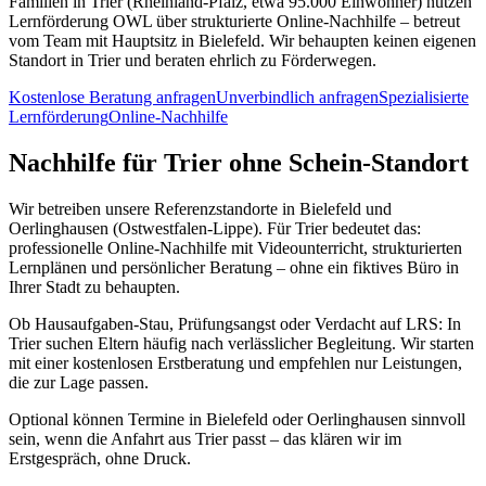
Familien in Trier (Rheinland-Pfalz, etwa 95.000 Einwohner) nutzen
Lernförderung OWL über strukturierte Online-Nachhilfe – betreut
vom Team mit Hauptsitz in Bielefeld. Wir behaupten keinen eigenen
Standort in Trier und beraten ehrlich zu Förderwegen.
Kostenlose Beratung anfragen
Unverbindlich anfragen
Spezialisierte
Lernförderung
Online-Nachhilfe
Nachhilfe für Trier ohne Schein-Standort
Wir betreiben unsere Referenzstandorte in Bielefeld und
Oerlinghausen (Ostwestfalen-Lippe). Für Trier bedeutet das:
professionelle Online-Nachhilfe mit Videounterricht, strukturierten
Lernplänen und persönlicher Beratung – ohne ein fiktives Büro in
Ihrer Stadt zu behaupten.
Ob Hausaufgaben-Stau, Prüfungsangst oder Verdacht auf LRS: In
Trier suchen Eltern häufig nach verlässlicher Begleitung. Wir starten
mit einer kostenlosen Erstberatung und empfehlen nur Leistungen,
die zur Lage passen.
Optional können Termine in Bielefeld oder Oerlinghausen sinnvoll
sein, wenn die Anfahrt aus Trier passt – das klären wir im
Erstgespräch, ohne Druck.