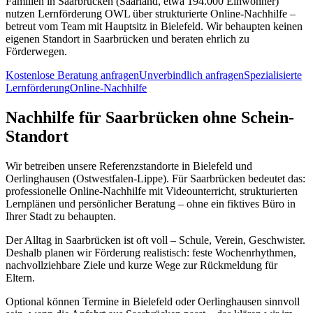
Familien in Saarbrücken (Saarland, etwa 194.000 Einwohner)
nutzen Lernförderung OWL über strukturierte Online-Nachhilfe –
betreut vom Team mit Hauptsitz in Bielefeld. Wir behaupten keinen
eigenen Standort in Saarbrücken und beraten ehrlich zu
Förderwegen.
Kostenlose Beratung anfragen
Unverbindlich anfragen
Spezialisierte
Lernförderung
Online-Nachhilfe
Nachhilfe für Saarbrücken ohne Schein-
Standort
Wir betreiben unsere Referenzstandorte in Bielefeld und
Oerlinghausen (Ostwestfalen-Lippe). Für Saarbrücken bedeutet das:
professionelle Online-Nachhilfe mit Videounterricht, strukturierten
Lernplänen und persönlicher Beratung – ohne ein fiktives Büro in
Ihrer Stadt zu behaupten.
Der Alltag in Saarbrücken ist oft voll – Schule, Verein, Geschwister.
Deshalb planen wir Förderung realistisch: feste Wochenrhythmen,
nachvollziehbare Ziele und kurze Wege zur Rückmeldung für
Eltern.
Optional können Termine in Bielefeld oder Oerlinghausen sinnvoll