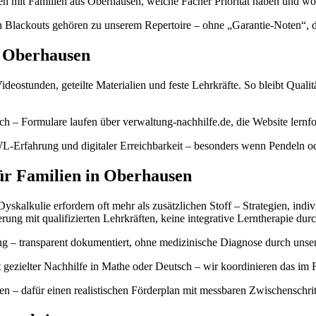
chen mit Familien aus Oberhausen, welche Fächer Priorität haben und
 Blackouts gehören zu unserem Repertoire – ohne „Garantie-Noten“, daf
r Oberhausen
deostunden, geteilte Materialien und feste Lehrkräfte. So bleibt Qualit
h – Formulare laufen über verwaltung-nachhilfe.de, die Website lernfo
L-Erfahrung und digitaler Erreichbarkeit – besonders wenn Pendeln o
für Familien in Oberhausen
kalkulie erfordern oft mehr als zusätzlichen Stoff – Strategien, indi
erung mit qualifizierten Lehrkräften, keine integrative Lerntherapie dur
 – transparent dokumentiert, ohne medizinische Diagnose durch unser 
gezielter Nachhilfe in Mathe oder Deutsch – wir koordinieren das im 
n – dafür einen realistischen Förderplan mit messbaren Zwischenschrit