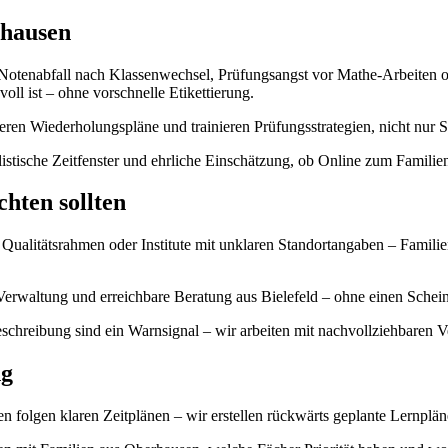
rhausen
Notenabfall nach Klassenwechsel, Prüfungsangst vor Mathe-Arbeiten od
oll ist – ohne vorschnelle Etikettierung.
rieren Wiederholungspläne und trainieren Prüfungsstrategien, nicht nur 
alistische Zeitfenster und ehrliche Einschätzung, ob Online zum Familie
chten sollten
alitätsrahmen oder Institute mit unklaren Standortangaben – Familien
Verwaltung und erreichbare Beratung aus Bielefeld – ohne einen Schei
schreibung sind ein Warnsignal – wir arbeiten mit nachvollziehbaren 
ng
 folgen klaren Zeitplänen – wir erstellen rückwärts geplante Lernplän