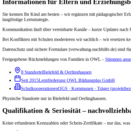
Informationen für Eltern und Erziehungsb
Sie kennen Ihr Kind am besten – wir ergänzen mit pädagogischer Erf
langfristige Lernstrategie.
Kommunikation läuft über vereinbarte Kanäle – kurze Updates nach 
Bei Konflikten mit Schulen moderieren wir sachlich – wir ersetzen ke
Datenschutz und sichere Formulare (verwaltung-nachhilfe.de) sind für 
Freigegebene Rückmeldungen von Familien in OWL –
Stimmen ans
8 Standorte
Bielefeld & Oerlinghausen
Seit 2015
Lernförderung OWL Bildungplus GmbH
Schulkooperationen
OGS · Kommunen · Träger (projektbe
Physische Standorte nur in Bielefeld und Oerlinghausen.
Qualifikation & Seriosität – nachvollziehb
Keine erfundenen Kennzahlen oder Schein-Zertifikate – nur das, was 