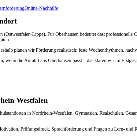
Lernförderung
Online-Nachhilfe
ndort
n (Ostwestfalen-Lippe). Für Oberhausen bedeutet das: professionelle O
upten.
. Deshalb planen wir Förderung realistisch: feste Wochenrhythmen, nac
in, wenn die Anfahrt aus Oberhausen passt – das klären wir im Erstges
hein-Westfalen
ulstandorten in Nordrhein-Westfalen. Gymnasien, Realschulen, Gesam
otivation, Prüfungsdruck, Sprachförderung und Fragen zu Lern- und 