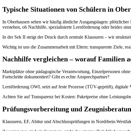
Typische Situationen von Schülern in Obe
In Oberhausen sehen wir häufig ähnliche Ausgangslagen: plötzlicher 
verstehen, ob Nachhilfe, spezialisierte Lernförderung oder beides sinnv
In der Sek II steigt der Druck durch zentrale Klausuren – wir struktu
Wichtig ist uns die Zusammenarbeit mit Eltern: transparente Ziele, re
Nachhilfe vergleichen – worauf Familien a
Marktplätze ohne pädagogische Verantwortung, Einzelpersonen ohne Qu
Fortschritte dokumentiert? Gibt es echte Ansprechpartner?
Lernförderung OWL setzt auf feste Prozesse (TÜV-geprüft), digitale 
Achten Sie auf Transparenz bei Kosten: Paketpreise ohne Leistungsbe
Prüfungsvorbereitung und Zeugnisberatu
Klausuren, EF, Abitur und Abschlussprüfungen in Nordrhein-Westfalen