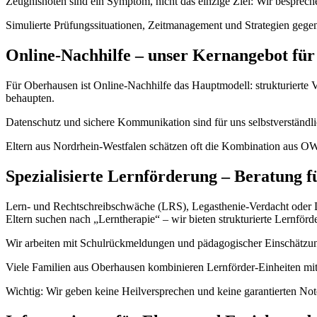
Zeugnisnoten sind ein Symptom, nicht das einzige Ziel: Wir bespre
Simulierte Prüfungssituationen, Zeitmanagement und Strategien gegen
Online-Nachhilfe – unser Kernangebot fü
Für Oberhausen ist Online-Nachhilfe das Hauptmodell: strukturierte Vi
behaupten.
Datenschutz und sichere Kommunikation sind für uns selbstverständlic
Eltern aus Nordrhein-Westfalen schätzen oft die Kombination aus OW
Spezialisierte Lernförderung – Beratung 
Lern- und Rechtschreibschwäche (LRS), Legasthenie-Verdacht oder Dys
Eltern suchen nach „Lerntherapie“ – wir bieten strukturierte Lernförd
Wir arbeiten mit Schulrückmeldungen und pädagogischer Einschätzung
Viele Familien aus Oberhausen kombinieren Lernförder-Einheiten mit 
Wichtig: Wir geben keine Heilversprechen und keine garantierten Note