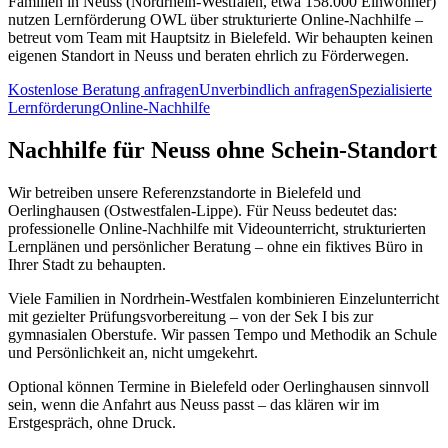
Familien in Neuss (Nordrhein-Westfalen, etwa 158.000 Einwohner)
nutzen Lernförderung OWL über strukturierte Online-Nachhilfe –
betreut vom Team mit Hauptsitz in Bielefeld. Wir behaupten keinen
eigenen Standort in Neuss und beraten ehrlich zu Förderwegen.
Kostenlose Beratung anfragen
Unverbindlich anfragen
Spezialisierte
Lernförderung
Online-Nachhilfe
Nachhilfe für Neuss ohne Schein-Standort
Wir betreiben unsere Referenzstandorte in Bielefeld und
Oerlinghausen (Ostwestfalen-Lippe). Für Neuss bedeutet das:
professionelle Online-Nachhilfe mit Videounterricht, strukturierten
Lernplänen und persönlicher Beratung – ohne ein fiktives Büro in
Ihrer Stadt zu behaupten.
Viele Familien in Nordrhein-Westfalen kombinieren Einzelunterricht
mit gezielter Prüfungsvorbereitung – von der Sek I bis zur
gymnasialen Oberstufe. Wir passen Tempo und Methodik an Schule
und Persönlichkeit an, nicht umgekehrt.
Optional können Termine in Bielefeld oder Oerlinghausen sinnvoll
sein, wenn die Anfahrt aus Neuss passt – das klären wir im
Erstgespräch, ohne Druck.