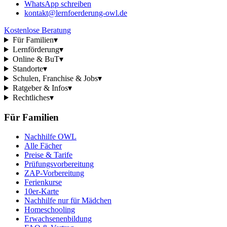
WhatsApp schreiben
kontakt@lernfoerderung-owl.de
Kostenlose Beratung
Für Familien
▾
Lernförderung
▾
Online & BuT
▾
Standorte
▾
Schulen, Franchise & Jobs
▾
Ratgeber & Infos
▾
Rechtliches
▾
Für Familien
Nachhilfe OWL
Alle Fächer
Preise & Tarife
Prüfungsvorbereitung
ZAP-Vorbereitung
Ferienkurse
10er-Karte
Nachhilfe nur für Mädchen
Homeschooling
Erwachsenenbildung