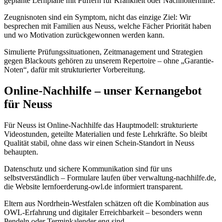
geplante Lernpläne mit Puffern für Krankheit oder Nachholtermine.
Zeugnisnoten sind ein Symptom, nicht das einzige Ziel: Wir
besprechen mit Familien aus Neuss, welche Fächer Priorität haben
und wo Motivation zurückgewonnen werden kann.
Simulierte Prüfungssituationen, Zeitmanagement und Strategien
gegen Blackouts gehören zu unserem Repertoire – ohne „Garantie-
Noten“, dafür mit strukturierter Vorbereitung.
Online-Nachhilfe – unser Kernangebot
für Neuss
Für Neuss ist Online-Nachhilfe das Hauptmodell: strukturierte
Videostunden, geteilte Materialien und feste Lehrkräfte. So bleibt
Qualität stabil, ohne dass wir einen Schein-Standort in Neuss
behaupten.
Datenschutz und sichere Kommunikation sind für uns
selbstverständlich – Formulare laufen über verwaltung-nachhilfe.de,
die Website lernfoerderung-owl.de informiert transparent.
Eltern aus Nordrhein-Westfalen schätzen oft die Kombination aus
OWL-Erfahrung und digitaler Erreichbarkeit – besonders wenn
Pendeln oder Terminkalender eng sind.