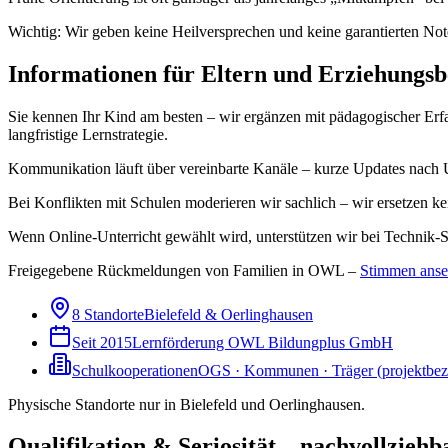
Wichtig: Wir geben keine Heilversprechen und keine garantierten Note
Informationen für Eltern und Erziehungsb
Sie kennen Ihr Kind am besten – wir ergänzen mit pädagogischer Erf
langfristige Lernstrategie.
Kommunikation läuft über vereinbarte Kanäle – kurze Updates nach 
Bei Konflikten mit Schulen moderieren wir sachlich – wir ersetzen ke
Wenn Online-Unterricht gewählt wird, unterstützen wir bei Technik-
Freigegebene Rückmeldungen von Familien in OWL –
Stimmen ans
8 Standorte
Bielefeld & Oerlinghausen
Seit 2015
Lernförderung OWL Bildungplus GmbH
Schulkooperationen
OGS · Kommunen · Träger (projektbe
Physische Standorte nur in Bielefeld und Oerlinghausen.
Qualifikation & Seriosität – nachvollziehb