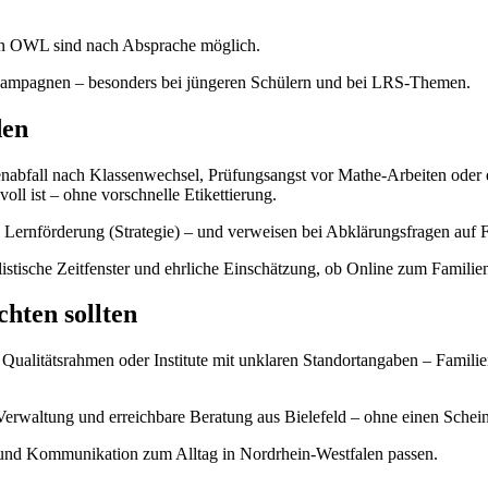
e in OWL sind nach Absprache möglich.
sivkampagnen – besonders bei jüngeren Schülern und bei LRS-Themen.
den
nabfall nach Klassenwechsel, Prüfungsangst vor Mathe-Arbeiten oder d
oll ist – ohne vorschnelle Etikettierung.
 Lernförderung (Strategie) – und verweisen bei Abklärungsfragen auf F
alistische Zeitfenster und ehrliche Einschätzung, ob Online zum Familie
chten sollten
alitätsrahmen oder Institute mit unklaren Standortangaben – Familien
Verwaltung und erreichbare Beratung aus Bielefeld – ohne einen Schei
e und Kommunikation zum Alltag in Nordrhein-Westfalen passen.