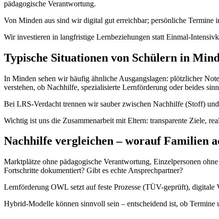
pädagogische Verantwortung.
Von Minden aus sind wir digital gut erreichbar; persönliche Termin
Wir investieren in langfristige Lernbeziehungen statt Einmal-Inten
Typische Situationen von Schülern in Min
In Minden sehen wir häufig ähnliche Ausgangslagen: plötzlicher Note
verstehen, ob Nachhilfe, spezialisierte Lernförderung oder beides sinnv
Bei LRS-Verdacht trennen wir sauber zwischen Nachhilfe (Stoff) und
Wichtig ist uns die Zusammenarbeit mit Eltern: transparente Ziele, re
Nachhilfe vergleichen – worauf Familien a
Marktplätze ohne pädagogische Verantwortung, Einzelpersonen ohne Qu
Fortschritte dokumentiert? Gibt es echte Ansprechpartner?
Lernförderung OWL setzt auf feste Prozesse (TÜV-geprüft), digitale 
Hybrid-Modelle können sinnvoll sein – entscheidend ist, ob Termin