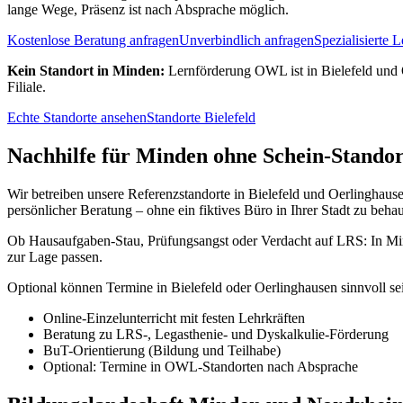
lange Wege, Präsenz ist nach Absprache möglich.
Kostenlose Beratung anfragen
Unverbindlich anfragen
Spezialisierte 
Kein Standort in
Minden
:
Lernförderung OWL ist in Bielefeld und O
Filiale.
Echte Standorte ansehen
Standorte Bielefeld
Nachhilfe für Minden ohne Schein-Standor
Wir betreiben unsere Referenzstandorte in Bielefeld und Oerlinghause
persönlicher Beratung – ohne ein fiktives Büro in Ihrer Stadt zu beha
Ob Hausaufgaben-Stau, Prüfungsangst oder Verdacht auf LRS: In Minde
zur Lage passen.
Optional können Termine in Bielefeld oder Oerlinghausen sinnvoll se
Online-Einzelunterricht mit festen Lehrkräften
Beratung zu LRS-, Legasthenie- und Dyskalkulie-Förderung
BuT-Orientierung (Bildung und Teilhabe)
Optional: Termine in OWL-Standorten nach Absprache