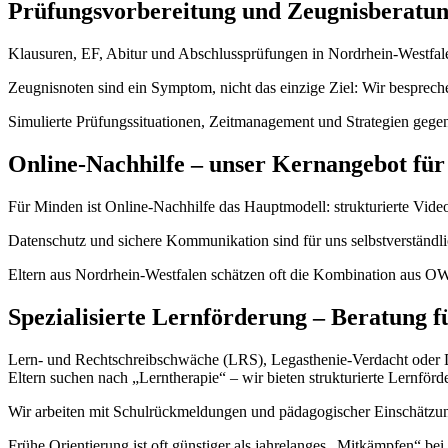
Prüfungsvorbereitung und Zeugnisberatu
Klausuren, EF, Abitur und Abschlussprüfungen in Nordrhein-Westfalen
Zeugnisnoten sind ein Symptom, nicht das einzige Ziel: Wir bespre
Simulierte Prüfungssituationen, Zeitmanagement und Strategien gegen
Online-Nachhilfe – unser Kernangebot fü
Für Minden ist Online-Nachhilfe das Hauptmodell: strukturierte Videos
Datenschutz und sichere Kommunikation sind für uns selbstverständlic
Eltern aus Nordrhein-Westfalen schätzen oft die Kombination aus OW
Spezialisierte Lernförderung – Beratung 
Lern- und Rechtschreibschwäche (LRS), Legasthenie-Verdacht oder Dys
Eltern suchen nach „Lerntherapie“ – wir bieten strukturierte Lernförd
Wir arbeiten mit Schulrückmeldungen und pädagogischer Einschätzung
Frühe Orientierung ist oft günstiger als jahrelanges „Mitkämpfen“ bei