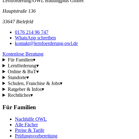
Lernförderung-OWL Bildungplus GmbH
Hauptstraße 136
33647 Bielefeld
0176 214 96 747
WhatsApp schreiben
kontakt@lernfoerderung-owl.de
Kostenlose Beratung
Für Familien
▾
Lernförderung
▾
Online & BuT
▾
Standorte
▾
Schulen, Franchise & Jobs
▾
Ratgeber & Infos
▾
Rechtliches
▾
Für Familien
Nachhilfe OWL
Alle Fächer
Preise & Tarife
Prüfungsvorbereitung