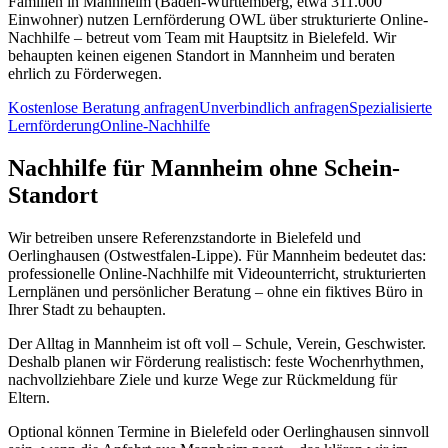
Familien in Mannheim (Baden-Württemberg, etwa 311.000
Einwohner) nutzen Lernförderung OWL über strukturierte Online-
Nachhilfe – betreut vom Team mit Hauptsitz in Bielefeld. Wir
behaupten keinen eigenen Standort in Mannheim und beraten
ehrlich zu Förderwegen.
Kostenlose Beratung anfragen
Unverbindlich anfragen
Spezialisierte
Lernförderung
Online-Nachhilfe
Nachhilfe für Mannheim ohne Schein-
Standort
Wir betreiben unsere Referenzstandorte in Bielefeld und
Oerlinghausen (Ostwestfalen-Lippe). Für Mannheim bedeutet das:
professionelle Online-Nachhilfe mit Videounterricht, strukturierten
Lernplänen und persönlicher Beratung – ohne ein fiktives Büro in
Ihrer Stadt zu behaupten.
Der Alltag in Mannheim ist oft voll – Schule, Verein, Geschwister.
Deshalb planen wir Förderung realistisch: feste Wochenrhythmen,
nachvollziehbare Ziele und kurze Wege zur Rückmeldung für
Eltern.
Optional können Termine in Bielefeld oder Oerlinghausen sinnvoll