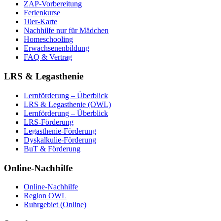
ZAP-Vorbereitung
Ferienkurse
10er-Karte
Nachhilfe nur für Mädchen
Homeschooling
Erwachsenenbildung
FAQ & Vertrag
LRS & Legasthenie
Lernförderung – Überblick
LRS & Legasthenie (OWL)
Lernförderung – Überblick
LRS-Förderung
Legasthenie-Förderung
Dyskalkulie-Förderung
BuT & Förderung
Online-Nachhilfe
Online-Nachhilfe
Region OWL
Ruhrgebiet (Online)