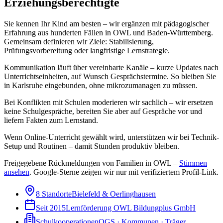
Erziehungsberechtigte
Sie kennen Ihr Kind am besten – wir ergänzen mit pädagogischer
Erfahrung aus hunderten Fällen in OWL und Baden-Württemberg.
Gemeinsam definieren wir Ziele: Stabilisierung,
Prüfungsvorbereitung oder langfristige Lernstrategie.
Kommunikation läuft über vereinbarte Kanäle – kurze Updates nach
Unterrichtseinheiten, auf Wunsch Gesprächstermine. So bleiben Sie
in Karlsruhe eingebunden, ohne mikrozumanagen zu müssen.
Bei Konflikten mit Schulen moderieren wir sachlich – wir ersetzen
keine Schulgespräche, bereiten Sie aber auf Gespräche vor und
liefern Fakten zum Lernstand.
Wenn Online-Unterricht gewählt wird, unterstützen wir bei Technik-
Setup und Routinen – damit Stunden produktiv bleiben.
Freigegebene Rückmeldungen von Familien in OWL –
Stimmen
ansehen
.
Google-Sterne zeigen wir nur mit verifiziertem Profil-Link.
8 Standorte
Bielefeld & Oerlinghausen
Seit 2015
Lernförderung OWL Bildungplus GmbH
Schulkooperationen
OGS · Kommunen · Träger