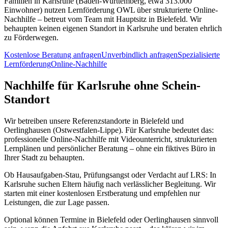
Familien in Karlsruhe (Baden-Württemberg, etwa 313.000
Einwohner) nutzen Lernförderung OWL über strukturierte Online-
Nachhilfe – betreut vom Team mit Hauptsitz in Bielefeld. Wir
behaupten keinen eigenen Standort in Karlsruhe und beraten ehrlich
zu Förderwegen.
Kostenlose Beratung anfragen
Unverbindlich anfragen
Spezialisierte
Lernförderung
Online-Nachhilfe
Nachhilfe für Karlsruhe ohne Schein-
Standort
Wir betreiben unsere Referenzstandorte in Bielefeld und
Oerlinghausen (Ostwestfalen-Lippe). Für Karlsruhe bedeutet das:
professionelle Online-Nachhilfe mit Videounterricht, strukturierten
Lernplänen und persönlicher Beratung – ohne ein fiktives Büro in
Ihrer Stadt zu behaupten.
Ob Hausaufgaben-Stau, Prüfungsangst oder Verdacht auf LRS: In
Karlsruhe suchen Eltern häufig nach verlässlicher Begleitung. Wir
starten mit einer kostenlosen Erstberatung und empfehlen nur
Leistungen, die zur Lage passen.
Optional können Termine in Bielefeld oder Oerlinghausen sinnvoll