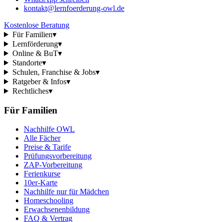
kontakt@lernfoerderung-owl.de
Kostenlose Beratung
Für Familien
▾
Lernförderung
▾
Online & BuT
▾
Standorte
▾
Schulen, Franchise & Jobs
▾
Ratgeber & Infos
▾
Rechtliches
▾
Für Familien
Nachhilfe OWL
Alle Fächer
Preise & Tarife
Prüfungsvorbereitung
ZAP-Vorbereitung
Ferienkurse
10er-Karte
Nachhilfe nur für Mädchen
Homeschooling
Erwachsenenbildung
FAQ & Vertrag