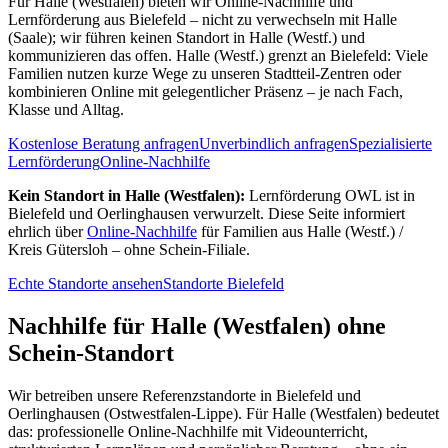
Für Halle (Westfalen) bieten wir Online-Nachhilfe und
Lernförderung aus Bielefeld – nicht zu verwechseln mit Halle
(Saale); wir führen keinen Standort in Halle (Westf.) und
kommunizieren das offen. Halle (Westf.) grenzt an Bielefeld: Viele
Familien nutzen kurze Wege zu unseren Stadtteil-Zentren oder
kombinieren Online mit gelegentlicher Präsenz – je nach Fach,
Klasse und Alltag.
Kostenlose Beratung anfragen
Unverbindlich anfragen
Spezialisierte
Lernförderung
Online-Nachhilfe
Kein Standort in
Halle (Westfalen)
:
Lernförderung OWL ist in
Bielefeld und Oerlinghausen verwurzelt. Diese Seite informiert
ehrlich über
Online-Nachhilfe
für Familien aus
Halle (Westf.) /
Kreis Gütersloh
– ohne Schein-Filiale.
Echte Standorte ansehen
Standorte Bielefeld
Nachhilfe für Halle (Westfalen) ohne
Schein-Standort
Wir betreiben unsere Referenzstandorte in Bielefeld und
Oerlinghausen (Ostwestfalen-Lippe). Für Halle (Westfalen) bedeutet
das: professionelle Online-Nachhilfe mit Videounterricht,