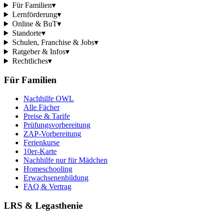
Für Familien
▾
Lernförderung
▾
Online & BuT
▾
Standorte
▾
Schulen, Franchise & Jobs
▾
Ratgeber & Infos
▾
Rechtliches
▾
Für Familien
Nachhilfe OWL
Alle Fächer
Preise & Tarife
Prüfungsvorbereitung
ZAP-Vorbereitung
Ferienkurse
10er-Karte
Nachhilfe nur für Mädchen
Homeschooling
Erwachsenenbildung
FAQ & Vertrag
LRS & Legasthenie