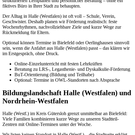
strukturierten Lernplänen und persönlicher Beratung – ohne ein
fiktives Büro in Ihrer Stadt zu behaupten.
Der Alltag in Halle (Westfalen) ist oft voll – Schule, Verein,
Geschwister. Deshalb planen wir Förderung realistisch: feste
Wochenrhythmen, nachvollziehbare Ziele und kurze Wege zur
Rückmeldung für Eltern.
Optional können Termine in Bielefeld oder Oerlinghausen sinnvoll
sein, wenn die Anfahrt aus Halle (Westfalen) passt – das klären wir
im Erstgespräch, ohne Druck.
Online-Einzelunterricht mit festen Lehrkräften
Beratung zu LRS-, Legasthenie- und Dyskalkulie-Förderung
BuT-Orientierung (Bildung und Teilhabe)
Optional: Termine in OWL-Standorten nach Absprache
Bildungslandschaft Halle (Westfalen) und
Nordrhein-Westfalen
Halle (Westf.) im Kreis Gütersloh grenzt unmittelbar an Bielefeld:
Viele Familien kombinieren kurze Wege zu unseren Stadtteil-
Zentren mit Online-Terminen unter der Woche.
Wir listen keinen Standort in Halle (Westf.) – die Stadtseite erklärt