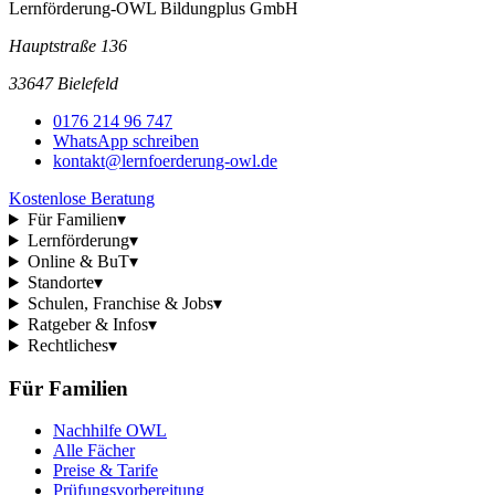
Lernförderung-OWL Bildungplus GmbH
Hauptstraße 136
33647 Bielefeld
0176 214 96 747
WhatsApp schreiben
kontakt@lernfoerderung-owl.de
Kostenlose Beratung
Für Familien
▾
Lernförderung
▾
Online & BuT
▾
Standorte
▾
Schulen, Franchise & Jobs
▾
Ratgeber & Infos
▾
Rechtliches
▾
Für Familien
Nachhilfe OWL
Alle Fächer
Preise & Tarife
Prüfungsvorbereitung