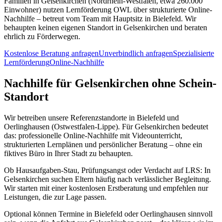
Familien in Gelsenkirchen (Nordrhein-Westfalen, etwa 260.000
Einwohner) nutzen Lernförderung OWL über strukturierte Online-
Nachhilfe – betreut vom Team mit Hauptsitz in Bielefeld. Wir
behaupten keinen eigenen Standort in Gelsenkirchen und beraten
ehrlich zu Förderwegen.
Kostenlose Beratung anfragen
Unverbindlich anfragen
Spezialisierte
Lernförderung
Online-Nachhilfe
Nachhilfe für Gelsenkirchen ohne Schein-
Standort
Wir betreiben unsere Referenzstandorte in Bielefeld und
Oerlinghausen (Ostwestfalen-Lippe). Für Gelsenkirchen bedeutet
das: professionelle Online-Nachhilfe mit Videounterricht,
strukturierten Lernplänen und persönlicher Beratung – ohne ein
fiktives Büro in Ihrer Stadt zu behaupten.
Ob Hausaufgaben-Stau, Prüfungsangst oder Verdacht auf LRS: In
Gelsenkirchen suchen Eltern häufig nach verlässlicher Begleitung.
Wir starten mit einer kostenlosen Erstberatung und empfehlen nur
Leistungen, die zur Lage passen.
Optional können Termine in Bielefeld oder Oerlinghausen sinnvoll