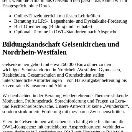
sein, wenn die Anfahrt aus Gelsenkirchen passt – das klären wir im
Erstgespräch, ohne Druck.
Online-Einzelunterricht mit festen Lehrkräften
Beratung zu LRS-, Legasthenie- und Dyskalkulie-Förderung
BuT-Orientierung (Bildung und Teilhabe)
Optional: Termine in OWL-Standorten nach Absprache
Bildungslandschaft Gelsenkirchen und
Nordrhein-Westfalen
Gelsenkirchen gehört mit etwa 260.000 Einwohner zu den
wichtigen Schulstandorten in Nordrhein-Westfalen. Gymnasien,
Realschulen, Gesamtschulen und Grundschulen stellen
unterschiedliche Anforderungen – von Hausaufgabenbetreuung bis
zu zentralen Klausuren und Abitur.
Wir beobachten in der Beratung wiederkehrende Themen: sinkende
Motivation, Prüfungsdruck, Sprachförderung und Fragen zu Lern-
und Rechtschreibschwäche. Unsere Antwort ist keine „Wunderkur“,
sondern strukturierte Förderung mit messbaren Zwischenschritten.
Eltern in Gelsenkirchen wünschen sich häufig eine Institution, die
OWL-Kompetenz mit erreichbaren Ansprechpartnern verbindet –