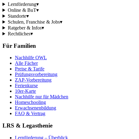
Lernförderung
▾
Online & BuT
▾
Standorte
▾
Schulen, Franchise & Jobs
▾
Ratgeber & Infos
▾
Rechtliches
▾
Für Familien
Nachhilfe OWL
Alle Fächer
Preise & Tarife
Prüfungsvorbereitung
ZAP-Vorbereitung
Ferienkurse
10er-Karte
Nachhilfe nur für Mädchen
Homeschooling
Erwachsenenbildung
FAQ & Vertrag
LRS & Legasthenie
Lernförderung – Überblick