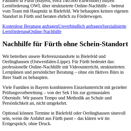
Familien in Fürth (Bayern, etwa 140.000 Einwohner) nutzen
Lernförderung OWL über strukturierte Online-Nachhilfe – betreut
vom Team mit Hauptsitz in Bielefeld. Wir behaupten keinen eigenen
Standort in Fürth und beraten ehrlich zu Förderwegen.
Kostenlose Beratung anfragen
Unverbindlich anfragen
Spezialisierte
Lernförderung
Online-Nachhilfe
Nachhilfe für Fürth ohne Schein-Standort
Wir betreiben unsere Referenzstandorte in Bielefeld und
Oerlinghausen (Ostwestfalen-Lippe). Für Fürth bedeutet das:
professionelle Online-Nachhilfe mit Videounterricht, strukturierten
Lernplänen und persönlicher Beratung – ohne ein fiktives Büro in
Ihrer Stadt zu behaupten.
Viele Familien in Bayern kombinieren Einzelunterricht mit gezielter
Prüfungsvorbereitung – von der Sek I bis zur gymnasialen
Oberstufe. Wir passen Tempo und Methodik an Schule und
Persönlichkeit an, nicht umgekehrt.
Optional können Termine in Bielefeld oder Oerlinghausen sinnvoll
sein, wenn die Anfahrt aus Fürth passt – das klären wir im
Erstgespräch, ohne Druck.