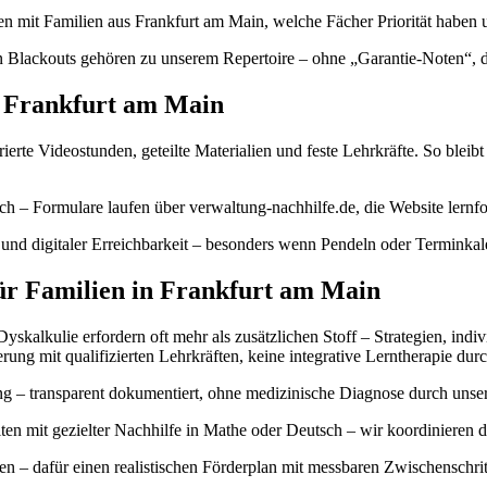
chen mit Familien aus Frankfurt am Main, welche Fächer Priorität hab
 Blackouts gehören zu unserem Repertoire – ohne „Garantie-Noten“, daf
r Frankfurt am Main
erte Videostunden, geteilte Materialien und feste Lehrkräfte. So bleibt 
h – Formulare laufen über verwaltung-nachhilfe.de, die Website lernfo
nd digitaler Erreichbarkeit – besonders wenn Pendeln oder Terminkal
für Familien in Frankfurt am Main
kalkulie erfordern oft mehr als zusätzlichen Stoff – Strategien, indi
erung mit qualifizierten Lehrkräften, keine integrative Lerntherapie dur
 – transparent dokumentiert, ohne medizinische Diagnose durch unser 
en mit gezielter Nachhilfe in Mathe oder Deutsch – wir koordinieren 
n – dafür einen realistischen Förderplan mit messbaren Zwischenschrit