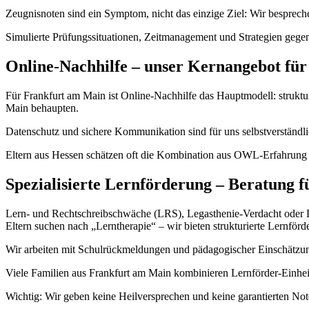
Zeugnisnoten sind ein Symptom, nicht das einzige Ziel: Wir bespre
Simulierte Prüfungssituationen, Zeitmanagement und Strategien gegen
Online-Nachhilfe – unser Kernangebot fü
Für Frankfurt am Main ist Online-Nachhilfe das Hauptmodell: strukturi
Main behaupten.
Datenschutz und sichere Kommunikation sind für uns selbstverständlic
Eltern aus Hessen schätzen oft die Kombination aus OWL-Erfahrung u
Spezialisierte Lernförderung – Beratung 
Lern- und Rechtschreibschwäche (LRS), Legasthenie-Verdacht oder Dys
Eltern suchen nach „Lerntherapie“ – wir bieten strukturierte Lernförd
Wir arbeiten mit Schulrückmeldungen und pädagogischer Einschätzung
Viele Familien aus Frankfurt am Main kombinieren Lernförder-Einheit
Wichtig: Wir geben keine Heilversprechen und keine garantierten Note