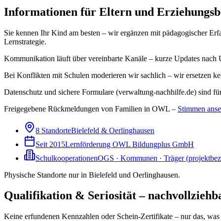
Informationen für Eltern und Erziehungsb
Sie kennen Ihr Kind am besten – wir ergänzen mit pädagogischer Erfa
Lernstrategie.
Kommunikation läuft über vereinbarte Kanäle – kurze Updates nach 
Bei Konflikten mit Schulen moderieren wir sachlich – wir ersetzen ke
Datenschutz und sichere Formulare (verwaltung-nachhilfe.de) sind für 
Freigegebene Rückmeldungen von Familien in OWL –
Stimmen ans
8 Standorte
Bielefeld & Oerlinghausen
Seit 2015
Lernförderung OWL Bildungplus GmbH
Schulkooperationen
OGS · Kommunen · Träger (projektbe
Physische Standorte nur in Bielefeld und Oerlinghausen.
Qualifikation & Seriosität – nachvollziehb
Keine erfundenen Kennzahlen oder Schein-Zertifikate – nur das, was 