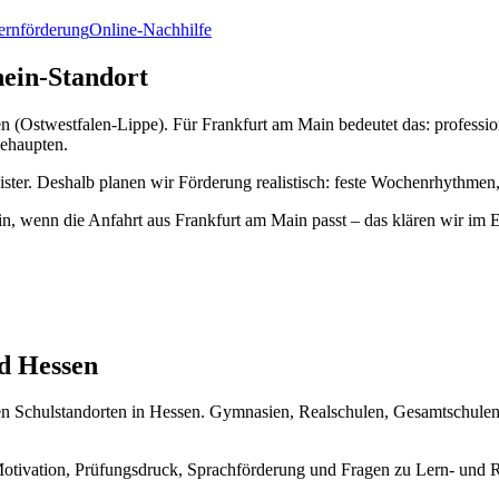
Lernförderung
Online-Nachhilfe
hein-Standort
n (Ostwestfalen-Lippe). Für Frankfurt am Main bedeutet das: profession
behaupten.
hwister. Deshalb planen wir Förderung realistisch: feste Wochenrhythme
in, wenn die Anfahrt aus Frankfurt am Main passt – das klären wir im 
d Hessen
n Schulstandorten in Hessen. Gymnasien, Realschulen, Gesamtschulen
otivation, Prüfungsdruck, Sprachförderung und Fragen zu Lern- und 