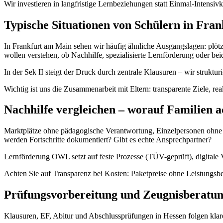
Wir investieren in langfristige Lernbeziehungen statt Einmal-Inten
Typische Situationen von Schülern in Fra
In Frankfurt am Main sehen wir häufig ähnliche Ausgangslagen: plötz
wollen verstehen, ob Nachhilfe, spezialisierte Lernförderung oder beid
In der Sek II steigt der Druck durch zentrale Klausuren – wir struktu
Wichtig ist uns die Zusammenarbeit mit Eltern: transparente Ziele, re
Nachhilfe vergleichen – worauf Familien a
Marktplätze ohne pädagogische Verantwortung, Einzelpersonen ohne Qu
werden Fortschritte dokumentiert? Gibt es echte Ansprechpartner?
Lernförderung OWL setzt auf feste Prozesse (TÜV-geprüft), digitale 
Achten Sie auf Transparenz bei Kosten: Paketpreise ohne Leistungsbe
Prüfungsvorbereitung und Zeugnisberatu
Klausuren, EF, Abitur und Abschlussprüfungen in Hessen folgen klare