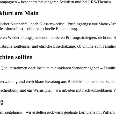
sivkampagnen – besonders bei jüngeren Schülern und bei LRS-Themen.
nkfurt am Main
licher Notenabfall nach Klassenwechsel, Prüfungsangst vor Mathe-Arbei
es sinnvoll ist – ohne vorschnelle Etikettierung.
rieren Wiederholungspläne und trainieren Prüfungsstrategien, nicht nur 
alistische Zeitfenster und ehrliche Einschätzung, ob Online zum Familie
chten sollten
alitätsrahmen oder Institute mit unklaren Standortangaben – Familien 
Verwaltung und erreichbare Beratung aus Bielefeld – ohne einen Schei
schreibung sind ein Warnsignal – wir arbeiten mit nachvollziehbaren 
ng
n Zeitplänen – wir erstellen rückwärts geplante Lernpläne mit Puffern