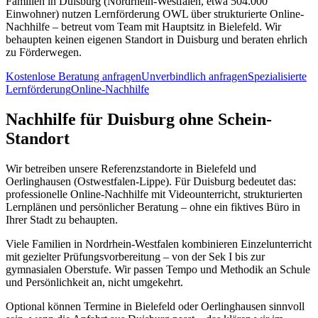
Familien in Duisburg (Nordrhein-Westfalen, etwa 504.000
Einwohner) nutzen Lernförderung OWL über strukturierte Online-
Nachhilfe – betreut vom Team mit Hauptsitz in Bielefeld. Wir
behaupten keinen eigenen Standort in Duisburg und beraten ehrlich
zu Förderwegen.
Kostenlose Beratung anfragen
Unverbindlich anfragen
Spezialisierte
Lernförderung
Online-Nachhilfe
Nachhilfe für Duisburg ohne Schein-
Standort
Wir betreiben unsere Referenzstandorte in Bielefeld und
Oerlinghausen (Ostwestfalen-Lippe). Für Duisburg bedeutet das:
professionelle Online-Nachhilfe mit Videounterricht, strukturierten
Lernplänen und persönlicher Beratung – ohne ein fiktives Büro in
Ihrer Stadt zu behaupten.
Viele Familien in Nordrhein-Westfalen kombinieren Einzelunterricht
mit gezielter Prüfungsvorbereitung – von der Sek I bis zur
gymnasialen Oberstufe. Wir passen Tempo und Methodik an Schule
und Persönlichkeit an, nicht umgekehrt.
Optional können Termine in Bielefeld oder Oerlinghausen sinnvoll