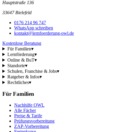
Hauptstraße 136
33647 Bielefeld
0176 214 96 747
WhatsApp schreiben
kontakt@lernfoerderung-owl.de
Kostenlose Beratung
Für Familien
▾
Lernförderung
▾
Online & BuT
▾
Standorte
▾
Schulen, Franchise & Jobs
▾
Ratgeber & Infos
▾
Rechtliches
▾
Für Familien
Nachhilfe OWL
Alle Fächer
Preise & Tarife
Prüfungsvorbereitung
ZAP-Vorbereitung
Ferienkurse