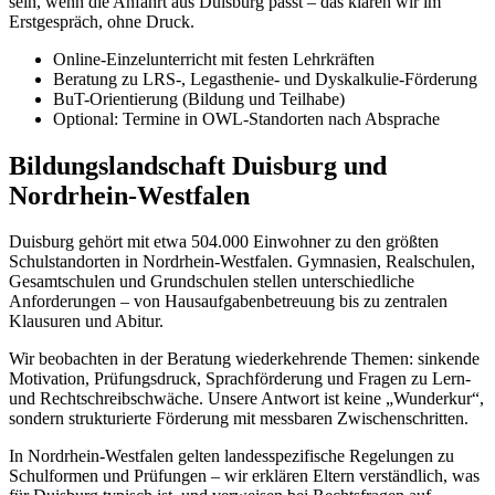
sein, wenn die Anfahrt aus Duisburg passt – das klären wir im
Erstgespräch, ohne Druck.
Online-Einzelunterricht mit festen Lehrkräften
Beratung zu LRS-, Legasthenie- und Dyskalkulie-Förderung
BuT-Orientierung (Bildung und Teilhabe)
Optional: Termine in OWL-Standorten nach Absprache
Bildungslandschaft Duisburg und
Nordrhein-Westfalen
Duisburg gehört mit etwa 504.000 Einwohner zu den größten
Schulstandorten in Nordrhein-Westfalen. Gymnasien, Realschulen,
Gesamtschulen und Grundschulen stellen unterschiedliche
Anforderungen – von Hausaufgabenbetreuung bis zu zentralen
Klausuren und Abitur.
Wir beobachten in der Beratung wiederkehrende Themen: sinkende
Motivation, Prüfungsdruck, Sprachförderung und Fragen zu Lern-
und Rechtschreibschwäche. Unsere Antwort ist keine „Wunderkur“,
sondern strukturierte Förderung mit messbaren Zwischenschritten.
In Nordrhein-Westfalen gelten landesspezifische Regelungen zu
Schulformen und Prüfungen – wir erklären Eltern verständlich, was