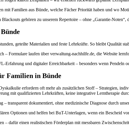
chen mit Familien aus Bünde, welche Fächer Priorität haben und wo M
 Blackouts gehören zu unserem Repertoire – ohne „Garantie-Noten“, daf
r Bünde
unden, geteilte Materialien und feste Lehrkräfte. So bleibt Qualität st
h – Formulare laufen über verwaltung-nachhilfe.de, die Website lernfo
L-Erfahrung und digitaler Erreichbarkeit – besonders wenn Pendeln o
ür Familien in Bünde
kalkulie erfordern oft mehr als zusätzlichen Stoff – Strategien, indi
erung mit qualifizierten Lehrkräften, keine integrative Lerntherapie dur
 – transparent dokumentiert, ohne medizinische Diagnose durch unser 
klären Optionen und helfen bei BuT-Unterlagen, wenn ein Bescheid vorl
n – dafür einen realistischen Förderplan mit messbaren Zwischenschrit