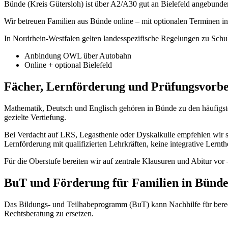
Bünde (Kreis Gütersloh) ist über A2/A30 gut an Bielefeld angebund
Wir betreuen Familien aus Bünde online – mit optionalen Terminen i
In Nordrhein-Westfalen gelten landesspezifische Regelungen zu Schulf
Anbindung OWL über Autobahn
Online + optional Bielefeld
Fächer, Lernförderung und Prüfungsvorbe
Mathematik, Deutsch und Englisch gehören in Bünde zu den häufigste
gezielte Vertiefung.
Bei Verdacht auf LRS, Legasthenie oder Dyskalkulie empfehlen wir stru
Lernförderung mit qualifizierten Lehrkräften, keine integrative Lern
Für die Oberstufe bereiten wir auf zentrale Klausuren und Abitur vor 
BuT und Förderung für Familien in Bünd
Das Bildungs- und Teilhabeprogramm (BuT) kann Nachhilfe für berec
Rechtsberatung zu ersetzen.