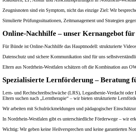
Zeugnisnoten sind ein Symptom, nicht das einzige Ziel: Wir bespre
Simulierte Prüfungssituationen, Zeitmanagement und Strategien gegen
Online-Nachhilfe – unser Kernangebot fü
Für Bünde ist Online-Nachhilfe das Hauptmodell: strukturierte Videost
Datenschutz und sichere Kommunikation sind für uns selbstverständlic
Eltern aus Nordrhein-Westfalen schätzen oft die Kombination aus OW
Spezialisierte Lernförderung – Beratung f
Lern- und Rechtschreibschwäche (LRS), Legasthenie-Verdacht oder Dys
Eltern suchen nach „Lerntherapie“ – wir bieten strukturierte Lernförd
Wir arbeiten mit Schulrückmeldungen und pädagogischer Einschätzung
In Nordrhein-Westfalen gibt es unterschiedliche Förderwege – wir er
Wichtig: Wir geben keine Heilversprechen und keine garantierten Note