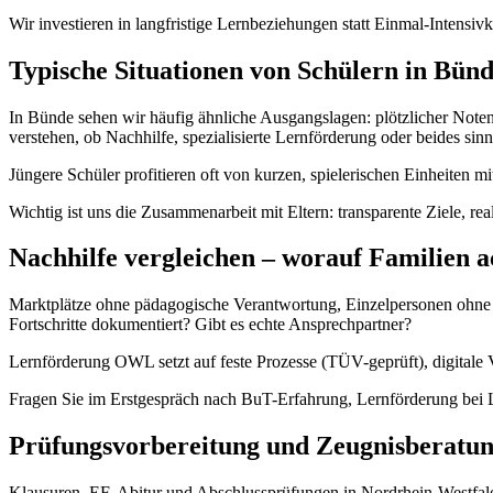
Wir investieren in langfristige Lernbeziehungen statt Einmal-Inten
Typische Situationen von Schülern in Bün
In Bünde sehen wir häufig ähnliche Ausgangslagen: plötzlicher Noten
verstehen, ob Nachhilfe, spezialisierte Lernförderung oder beides sinnv
Jüngere Schüler profitieren oft von kurzen, spielerischen Einheiten mi
Wichtig ist uns die Zusammenarbeit mit Eltern: transparente Ziele, re
Nachhilfe vergleichen – worauf Familien a
Marktplätze ohne pädagogische Verantwortung, Einzelpersonen ohne Qu
Fortschritte dokumentiert? Gibt es echte Ansprechpartner?
Lernförderung OWL setzt auf feste Prozesse (TÜV-geprüft), digitale 
Fragen Sie im Erstgespräch nach BuT-Erfahrung, Lernförderung bei 
Prüfungsvorbereitung und Zeugnisberatu
Klausuren, EF, Abitur und Abschlussprüfungen in Nordrhein-Westfalen