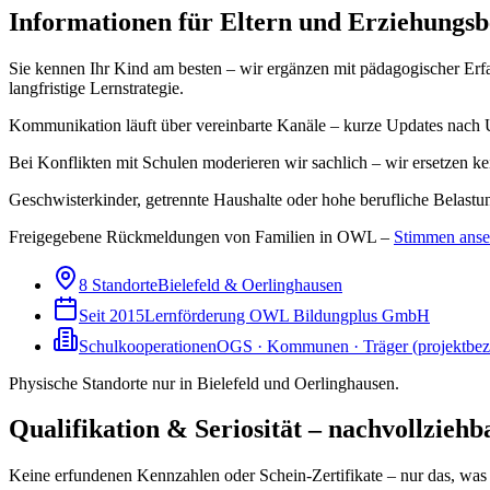
Informationen für Eltern und Erziehungsb
Sie kennen Ihr Kind am besten – wir ergänzen mit pädagogischer Erf
langfristige Lernstrategie.
Kommunikation läuft über vereinbarte Kanäle – kurze Updates nach 
Bei Konflikten mit Schulen moderieren wir sachlich – wir ersetzen ke
Geschwisterkinder, getrennte Haushalte oder hohe berufliche Belastun
Freigegebene Rückmeldungen von Familien in OWL –
Stimmen ans
8 Standorte
Bielefeld & Oerlinghausen
Seit 2015
Lernförderung OWL Bildungplus GmbH
Schulkooperationen
OGS · Kommunen · Träger (projektbe
Physische Standorte nur in Bielefeld und Oerlinghausen.
Qualifikation & Seriosität – nachvollziehb
Keine erfundenen Kennzahlen oder Schein-Zertifikate – nur das, was 