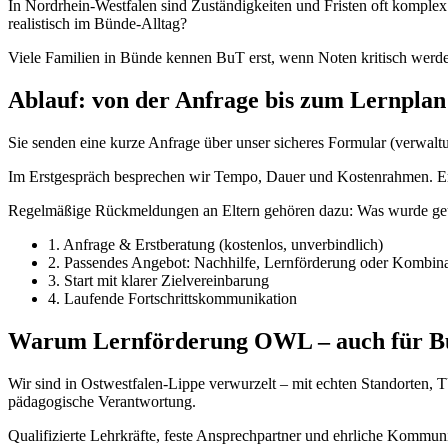
In Nordrhein-Westfalen sind Zuständigkeiten und Fristen oft komple
realistisch im Bünde-Alltag?
Viele Familien in Bünde kennen BuT erst, wenn Noten kritisch werden
Ablauf: von der Anfrage bis zum Lernplan
Sie senden eine kurze Anfrage über unser sicheres Formular (verwaltu
Im Erstgespräch besprechen wir Tempo, Dauer und Kostenrahmen. Erst
Regelmäßige Rückmeldungen an Eltern gehören dazu: Was wurde geübt
1. Anfrage & Erstberatung (kostenlos, unverbindlich)
2. Passendes Angebot: Nachhilfe, Lernförderung oder Kombina
3. Start mit klarer Zielvereinbarung
4. Laufende Fortschrittskommunikation
Warum Lernförderung OWL – auch für B
Wir sind in Ostwestfalen-Lippe verwurzelt – mit echten Standorten,
pädagogische Verantwortung.
Qualifizierte Lehrkräfte, feste Ansprechpartner und ehrliche Kommun