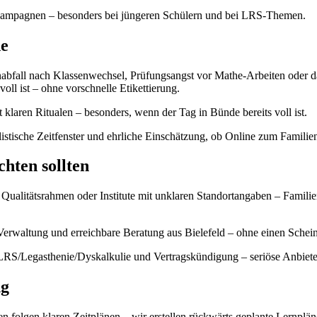
sivkampagnen – besonders bei jüngeren Schülern und bei LRS-Themen.
de
abfall nach Klassenwechsel, Prüfungsangst vor Mathe-Arbeiten oder da
oll ist – ohne vorschnelle Etikettierung.
t klaren Ritualen – besonders, wenn der Tag in Bünde bereits voll ist.
alistische Zeitfenster und ehrliche Einschätzung, ob Online zum Familien
chten sollten
alitätsrahmen oder Institute mit unklaren Standortangaben – Familien
Verwaltung und erreichbare Beratung aus Bielefeld – ohne einen Schei
LRS/Legasthenie/Dyskalkulie und Vertragskündigung – seriöse Anbiete
ng
 folgen klaren Zeitplänen – wir erstellen rückwärts geplante Lernplän