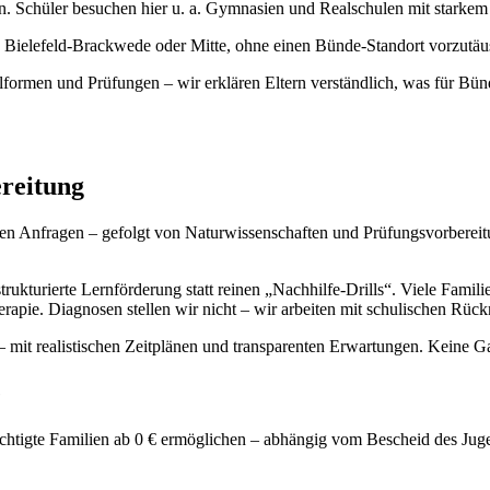
en. Schüler besuchen hier u. a. Gymnasien und Realschulen mit stark
n Bielefeld-Brackwede oder Mitte, ohne einen Bünde-Standort vorzutäu
ormen und Prüfungen – wir erklären Eltern verständlich, was für Bünde 
reitung
n Anfragen – gefolgt von Naturwissenschaften und Prüfungsvorbereitun
kturierte Lernförderung statt reinen „Nachhilfe-Drills“. Viele Familie
therapie. Diagnosen stellen wir nicht – wir arbeiten mit schulischen 
– mit realistischen Zeitplänen und transparenten Erwartungen. Keine Ga
e
htigte Familien ab 0 € ermöglichen – abhängig vom Bescheid des Juge