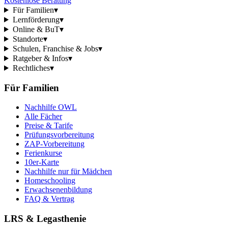
Kostenlose Beratung
Für Familien
▾
Lernförderung
▾
Online & BuT
▾
Standorte
▾
Schulen, Franchise & Jobs
▾
Ratgeber & Infos
▾
Rechtliches
▾
Für Familien
Nachhilfe OWL
Alle Fächer
Preise & Tarife
Prüfungsvorbereitung
ZAP-Vorbereitung
Ferienkurse
10er-Karte
Nachhilfe nur für Mädchen
Homeschooling
Erwachsenenbildung
FAQ & Vertrag
LRS & Legasthenie