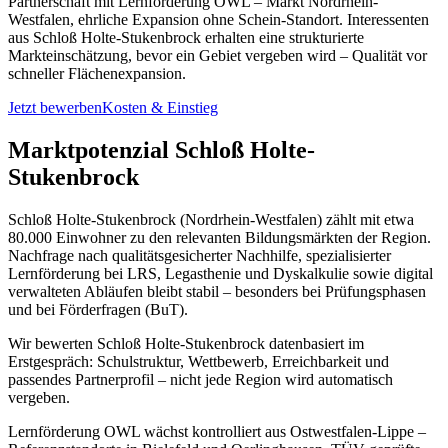
Partnerschaft mit Lernförderung OWL – Markt Nordrhein-
Westfalen, ehrliche Expansion ohne Schein-Standort. Interessenten
aus Schloß Holte-Stukenbrock erhalten eine strukturierte
Markteinschätzung, bevor ein Gebiet vergeben wird – Qualität vor
schneller Flächenexpansion.
Jetzt bewerben
Kosten & Einstieg
Marktpotenzial Schloß Holte-
Stukenbrock
Schloß Holte-Stukenbrock (Nordrhein-Westfalen) zählt mit etwa
80.000 Einwohner zu den relevanten Bildungsmärkten der Region.
Nachfrage nach qualitätsgesicherter Nachhilfe, spezialisierter
Lernförderung bei LRS, Legasthenie und Dyskalkulie sowie digital
verwalteten Abläufen bleibt stabil – besonders bei Prüfungsphasen
und bei Förderfragen (BuT).
Wir bewerten Schloß Holte-Stukenbrock datenbasiert im
Erstgespräch: Schulstruktur, Wettbewerb, Erreichbarkeit und
passendes Partnerprofil – nicht jede Region wird automatisch
vergeben.
Lernförderung OWL wächst kontrolliert aus Ostwestfalen-Lippe –