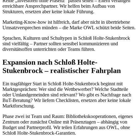
Reine „Investoren ohne Präsenz“ passen selten – Eltern verlangen
erreichbare Ansprechpartner. Wir helfen beim Aufbau von
Strukturen, ersetzen aber keine lokale Führung.
Marketing-Know-how ist hilfreich, darf aber nicht in übertriebene
Umsatzversprechen münden – die Marke OWL schützt beide Seiten.
Sprachen, Kulturen und Schultypen in Schloß Holte-Stukenbrock
sind vielfältig – Partner sollten sensibel kommunizieren und
diversitätsoffen unterrichten oder Teams führen.
Expansion nach Schloß Holte-
Stukenbrock – realistischer Fahrplan
Ein tragfähiger Start in Schloß Holte-Stukenbrock beginnt mit
Marktgesprächen: Wer sind die Wettbewerber? Welche Stadtteile
oder Umlandgemeinden sind relevant? Wo gibt es Nachfrage nach
BuT-Beratung? Wir liefern Checklisten, ersetzen aber keine lokale
Marktforschung.
Phase zwei ist Team und Raum: Bibliothekskooperationen, eigenes
Zentrum oder zunächst Online mit Präsenztagen – abhängig von
Budget und Partnerprofil. Wir teilen Erfahrungen aus OWL, ohne
Schloß Holte-Stukenbrock-Garantien.