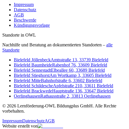
Impressum
Datenschutz
AGB
Beschwerde
Kündigungsvorlage
Standorte in OWL
Nachhilfe und Beratung an dokumentierten Standorten –
alle
Standorte
Bielefeld Jöllenbeck
Amtsstraße 13
,
33739
Bielefeld
Bielefeld Baumheide
Rabenhof 76
,
33609
Bielefeld
Bielefeld Sennestadt
Elbeallee 60
,
33689
Bielefeld
Bielefeld Stieghorst
Am Wortkamp 3
,
33605
Bielefeld
Bielefeld Mitte
Bahnhofstraße 6
,
33602
Bielefeld
Bielefeld Schildesche
Apfelstraße 210
,
33611
Bielefeld
Bielefeld Brackwede
Hauptstraße 136
,
33647
Bielefeld
Oerlinghausen
Rathausstraße 2
,
33813
Oerlinghausen
©
2026
Lernförderung-OWL Bildungplus GmbH
. Alle Rechte
vorbehalten.
Impressum
Datenschutz
AGB
Website erstellt von