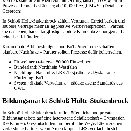
Referenzstandorte in Bielefeld und Oerlinghausen, TÜV-geprüfte
Prozesse, Franchise-Einstieg ab 10.000 € zzgl. MwSt. (Details im
Gespräch).
In Schloß Holte-Stukenbrock zählen Vertrauen, Erreichbarkeit und
saubere Verträge mehr als aggressive Werbeversprechen – Partner,
die das leben, bauen langfristig stabilere Kundenbeziehungen auf als
reine Lead-Händler.
Kommunale Bildungsbudgets und BuT-Programme schaffen
planbare Nachfrage – Partner sollten Prozesse dafür beherrschen.
Einwohnerbasis: etwa 80.000 Einwohner
Bundesland: Nordrhein-Westfalen
Nachfrage: Nachhilfe, LRS-/Legasthenie-/Dyskalkulie-
Förderung, BuT
System: digitale Verwaltung + pädagogische Standards aus
OWL
Bildungsmarkt Schloß Holte-Stukenbrock
In Schloß Holte-Stukenbrock treffen öffentliche und private
Bildungsangebote auf eine heterogene Schülerschaft – Gymnasien,
Realschulen, Gesamtschulen und berufliche Wege. Eltern suchen
verlässliche Partner, wenn Noten kippen, LRS-Verdacht besteht