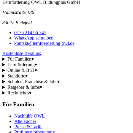
Lernförderung-OWL Bildungplus GmbH
Hauptstraße 136
33647 Bielefeld
0176 214 96 747
WhatsApp schreiben
kontakt@lernfoerderung-owl.de
Kostenlose Beratung
Für Familien
▾
Lernförderung
▾
Online & BuT
▾
Standorte
▾
Schulen, Franchise & Jobs
▾
Ratgeber & Infos
▾
Rechtliches
▾
Für Familien
Nachhilfe OWL
Alle Fächer
Preise & Tarife
Prüfungsvorbereitung