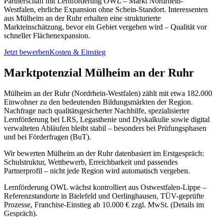
Partnerschaft mit Lernförderung OWL – Markt Nordrhein-
Westfalen, ehrliche Expansion ohne Schein-Standort. Interessenten
aus Mülheim an der Ruhr erhalten eine strukturierte
Markteinschätzung, bevor ein Gebiet vergeben wird – Qualität vor
schneller Flächenexpansion.
Jetzt bewerben
Kosten & Einstieg
Marktpotenzial Mülheim an der Ruhr
Mülheim an der Ruhr (Nordrhein-Westfalen) zählt mit etwa 182.000
Einwohner zu den bedeutenden Bildungsmärkten der Region.
Nachfrage nach qualitätsgesicherter Nachhilfe, spezialisierter
Lernförderung bei LRS, Legasthenie und Dyskalkulie sowie digital
verwalteten Abläufen bleibt stabil – besonders bei Prüfungsphasen
und bei Förderfragen (BuT).
Wir bewerten Mülheim an der Ruhr datenbasiert im Erstgespräch:
Schulstruktur, Wettbewerb, Erreichbarkeit und passendes
Partnerprofil – nicht jede Region wird automatisch vergeben.
Lernförderung OWL wächst kontrolliert aus Ostwestfalen-Lippe –
Referenzstandorte in Bielefeld und Oerlinghausen, TÜV-geprüfte
Prozesse, Franchise-Einstieg ab 10.000 € zzgl. MwSt. (Details im
Gespräch).