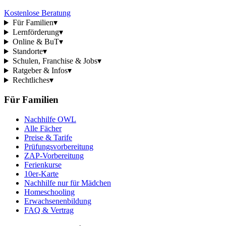
Kostenlose Beratung
Für Familien
▾
Lernförderung
▾
Online & BuT
▾
Standorte
▾
Schulen, Franchise & Jobs
▾
Ratgeber & Infos
▾
Rechtliches
▾
Für Familien
Nachhilfe OWL
Alle Fächer
Preise & Tarife
Prüfungsvorbereitung
ZAP-Vorbereitung
Ferienkurse
10er-Karte
Nachhilfe nur für Mädchen
Homeschooling
Erwachsenenbildung
FAQ & Vertrag