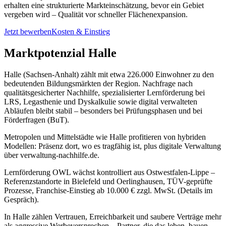
erhalten eine strukturierte Markteinschätzung, bevor ein Gebiet
vergeben wird – Qualität vor schneller Flächenexpansion.
Jetzt bewerben
Kosten & Einstieg
Marktpotenzial Halle
Halle (Sachsen-Anhalt) zählt mit etwa 226.000 Einwohner zu den
bedeutenden Bildungsmärkten der Region. Nachfrage nach
qualitätsgesicherter Nachhilfe, spezialisierter Lernförderung bei
LRS, Legasthenie und Dyskalkulie sowie digital verwalteten
Abläufen bleibt stabil – besonders bei Prüfungsphasen und bei
Förderfragen (BuT).
Metropolen und Mittelstädte wie Halle profitieren von hybriden
Modellen: Präsenz dort, wo es tragfähig ist, plus digitale Verwaltung
über verwaltung-nachhilfe.de.
Lernförderung OWL wächst kontrolliert aus Ostwestfalen-Lippe –
Referenzstandorte in Bielefeld und Oerlinghausen, TÜV-geprüfte
Prozesse, Franchise-Einstieg ab 10.000 € zzgl. MwSt. (Details im
Gespräch).
In Halle zählen Vertrauen, Erreichbarkeit und saubere Verträge mehr
als aggressive Werbeversprechen – Partner, die das leben, bauen