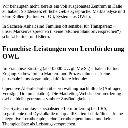
Wir behaupten nicht, bereits ein voll ausgebautes Zentrum in Halle
zu haben. Stattdessen: ehrliche Gebietsgespräche, Marktanalyse und
klare Rollen (Partner vor Ort, System aus OWL).
In Sachsen-Anhalt sind Familien oft sensibel für Transparenz –
unser Markenversprechen („keine falschen Standortversprechen“)
schützt Partner und Eltern.
Franchise-Leistungen von Lernförderung
OWL
Im Franchise-Einstieg (ab 10.000 € zzgl. MwSt.) erhalten Partner
Zugang zu bewährtem Marken- und Prozessrahmen – keine
pauschale Umsatzgarantie, dafür klare Module:
Operative Abläufe laufen über verwaltung-nachhilfe.de (Anfragen,
Verträge, Dokumentation). Die Marketing-Website lernfoerderung-
owl.de bleibt getrennt – saubere Zuständigkeiten.
Das System umfasst spezialisierte Lernförderung bei LRS,
Legasthenie und Dyskalkulie mit qualifizierten Lehrkräften – keine
integrative Lerntherapie, keine Lerntherapeut:innen und keine
Therapieplätze als Leistungsversprechen.