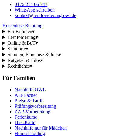
0176 214 96 747
WhatsApp schreiben
kontakt@lernfoerderung-owl.de
Kostenlose Beratung
Für Familien
▾
Lernförderung
▾
Online & BuT
▾
Standorte
▾
Schulen, Franchise & Jobs
▾
Ratgeber & Infos
▾
Rechtliches
▾
Für Familien
Nachhilfe OWL
Alle Fächer
Preise & Tarife
Prüfungsvorbereitung
ZAP-Vorbereitung
Ferienkurse
10er-Karte
Nachhilfe nur für Mädchen
Homeschooling