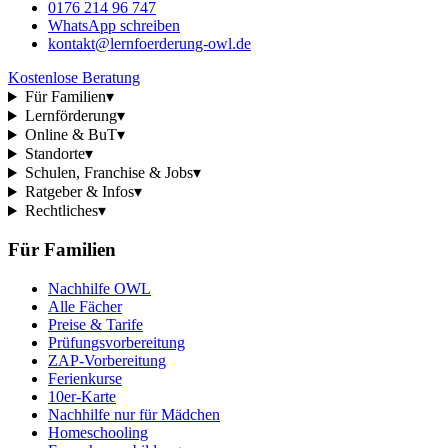
0176 214 96 747
WhatsApp schreiben
kontakt@lernfoerderung-owl.de
Kostenlose Beratung
Für Familien
▾
Lernförderung
▾
Online & BuT
▾
Standorte
▾
Schulen, Franchise & Jobs
▾
Ratgeber & Infos
▾
Rechtliches
▾
Für Familien
Nachhilfe OWL
Alle Fächer
Preise & Tarife
Prüfungsvorbereitung
ZAP-Vorbereitung
Ferienkurse
10er-Karte
Nachhilfe nur für Mädchen
Homeschooling