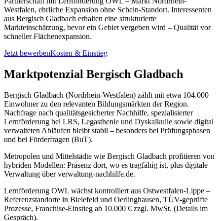
Partnerschaft mit Lernförderung OWL – Markt Nordrhein-
Westfalen, ehrliche Expansion ohne Schein-Standort. Interessenten
aus Bergisch Gladbach erhalten eine strukturierte
Markteinschätzung, bevor ein Gebiet vergeben wird – Qualität vor
schneller Flächenexpansion.
Jetzt bewerben
Kosten & Einstieg
Marktpotenzial Bergisch Gladbach
Bergisch Gladbach (Nordrhein-Westfalen) zählt mit etwa 104.000
Einwohner zu den relevanten Bildungsmärkten der Region.
Nachfrage nach qualitätsgesicherter Nachhilfe, spezialisierter
Lernförderung bei LRS, Legasthenie und Dyskalkulie sowie digital
verwalteten Abläufen bleibt stabil – besonders bei Prüfungsphasen
und bei Förderfragen (BuT).
Metropolen und Mittelstädte wie Bergisch Gladbach profitieren von
hybriden Modellen: Präsenz dort, wo es tragfähig ist, plus digitale
Verwaltung über verwaltung-nachhilfe.de.
Lernförderung OWL wächst kontrolliert aus Ostwestfalen-Lippe –
Referenzstandorte in Bielefeld und Oerlinghausen, TÜV-geprüfte
Prozesse, Franchise-Einstieg ab 10.000 € zzgl. MwSt. (Details im
Gespräch).